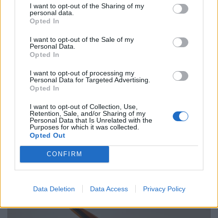
I want to opt-out of the Sharing of my
personal data.
Opted In
Ελλάδα
I want to opt-out of the Sale of my
Παραλύει η χώρα από τη 24ωρη απεργία
Personal Data.
Opted In
ΓΣΕΕ και ΑΔΕΔΥ ενάντια στο νέο εργασιακό
νομοσχέδιο
I want to opt-out of processing my
Personal Data for Targeted Advertising.
Opted In
01.10.25
I want to opt-out of Collection, Use,
Δημόσιοι υπάλληλοι, γιατροί, εκπαιδευτικοί, δικαστικοί
Retention, Sale, and/or Sharing of my
Personal Data that Is Unrelated with the
υπάλληλοι, ταξιτζήδες και ναυτεργάτες συμμετέχουν στη
Purposes for which it was collected.
σημερινή πανελλαδική κινητοποίηση, που μπλοκάρει
Opted Out
μεταφορές και υπηρεσίες. Στο επίκεντρο των
CONFIRM
Data Deletion
Data Access
Privacy Policy