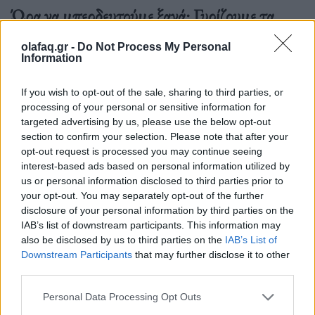
Ώρα να μπερδευτούμε ξανά: Γυρίζουμε τα
ρολόγια μία ώρα πίσω γιατί… έτσι συνηθίσαμε
olafaq.gr -
Do Not Process My Personal
Information
16.10.25
Την Κυριακή 26 Οκτωβρίου, στις 04:00 τα ξημερώματα, θα
If you wish to opt-out of the sale, sharing to third parties, or
processing of your personal or sensitive information for
ξαναζήσουμε το πιο παράλογο ευρωπαϊκό ραντεβού με τον
targeted advertising by us, please use the below opt-out
χρόνο: θα γυρίσουμε τα ρολόγια μας πίσω μία ώρα, για να
section to confirm your selection. Please note that after your
"εξοικονομήσουμε ενέργεια".
opt-out request is processed you may continue seeing
interest-based ads based on personal information utilized by
us or personal information disclosed to third parties prior to
your opt-out. You may separately opt-out of the further
disclosure of your personal information by third parties on the
IAB’s list of downstream participants. This information may
also be disclosed by us to third parties on the
IAB’s List of
Downstream Participants
that may further disclose it to other
third parties.
Personal Data Processing Opt Outs