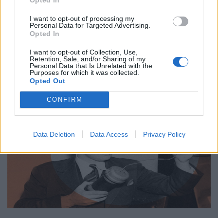
Από τον Άρη μέχρι το μέλλον: Τι ψάχνουμε
πραγματικά στο διάστημα
I want to opt-out of processing my
Personal Data for Targeted Advertising.
31.03.26
Opted In
I want to opt-out of Collection, Use,
Η κουβέντα για το Διάστημα είναι πάντα ανοιχτή κι ας
Retention, Sale, and/or Sharing of my
μονοπωλεί σήμερα ο πόλεμος. Ας δούμε μία ενδιαφέρουσα
Personal Data that Is Unrelated with the
Purposes for which it was collected.
προσέγγιση.
Opted Out
CONFIRM
Data Deletion
Data Access
Privacy Policy