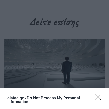
Δείτε επίσης
Επιστήμη
olafaq.gr -
Do Not Process My Personal
Information
Το πείραμα της τρέλας: Η διπλή όψη του