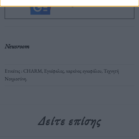
στο Google News
Newsroom
Ετικέτες :
CHARM
,
Εγκέφαλος
,
καρκίνος εγκεφάλου
,
Τεχνητή
Νοημοσύνη
.
Δείτε επίσης