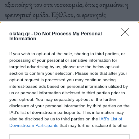
αξιοποίησή του στα νοσοκομεία, όπως σημειώνει η
ερευνητική ομάδα. Εξάλλου, οι ερευνητές
επισημαίνουν ότι ενώ το μοντέλο εκπαιδεύτηκε και
δοκιμάστηκε σε δείγματα γλοιώματος, θα μπορούσε
olafaq.gr -
Do Not Process My Personal
Information
να επανεκπαιδευτεί με επιτυχία για τον εντοπισμό
και άλλων υπότυπων
καρκίνου
του εγκεφάλου.
If you wish to opt-out of the sale, sharing to third parties, or
processing of your personal or sensitive information for
targeted advertising by us, please use the below opt-out
section to confirm your selection. Please note that after your
opt-out request is processed you may continue seeing
interest-based ads based on personal information utilized by
us or personal information disclosed to third parties prior to
«Η δυνατότητα προσδιορισμού της διεγχειρητικής
your opt-out. You may separately opt-out of the further
disclosure of your personal information by third parties on the
μοριακής διάγνωσης σε πραγματικό χρόνο κατά τη
IAB’s list of downstream participants. This information may
διάρκεια της χειρουργικής επέμβασης μπορεί να
also be disclosed by us to third parties on the
IAB’s List of
Downstream Participants
that may further disclose it to other
προωθήσει την ανάπτυξη της ογκολογίας ακριβείας
third parties.