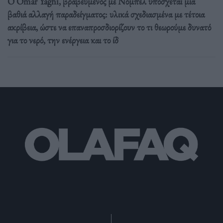
Ο Omar Yaghi, βραβευμένος με Νόμπελ υπόσχεται μία
βαθιά αλλαγή παραδείγματος: υλικά σχεδιασμένα με τέτοια
ακρίβεια, ώστε να επαναπροσδιορίζουν το τι θεωρούμε δυνατό
για το νερό, την ενέργεια και το ίδ