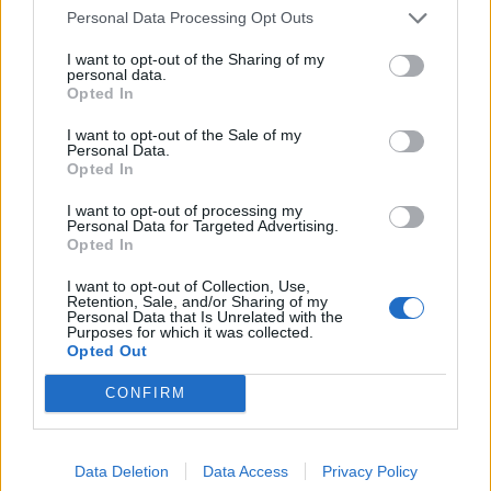
σε πραγματικό χρόνο», επισημαίνει ο επικεφαλής
Personal Data Processing Opt Outs
συγγραφέας της μελέτης και επίκουρος καθηγητής
I want to opt-out of the Sharing of my
Βιοϊατρικής Πληροφορικής στην Ιατρική Σχολή
personal data.
Opted In
του Χάρβαρντ, Κουν-Χσινγκ Γιου.
I want to opt-out of the Sale of my
Personal Data.
Opted In
I want to opt-out of processing my
Personal Data for Targeted Advertising.
Opted In
I want to opt-out of Collection, Use,
Retention, Sale, and/or Sharing of my
Personal Data that Is Unrelated with the
Πηγή: ΑΠΕ-ΜΠΕ
Purposes for which it was collected.
Opted Out
CONFIRM
Ακολουθήστε το OLAFAQ
Data Deletion
Data Access
Privacy Policy