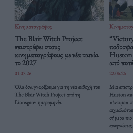
Κινηματογράφος
Κινηματο
The Blair Witch Project
“Victory
επιστρέφει στους
ποδοσφαι
κινηματογράφους με νέα ταινία
Huston μ
το 2027
από ποτέ
01.07.26
22.06.26
Όλα όσα γνωρίζουμε για τη νέα εκδοχή του
Μια επιστρ
The Blair Witch Project από τη
Huston απο
Lionsgate: ημερομηνία
«έντιμο» π
αιχμαλώτου
σήμερα πιο 
αναγνώσεις.