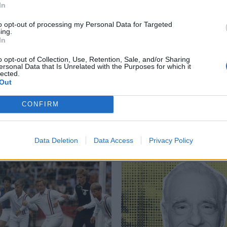
In
to opt-out of processing my Personal Data for Targeted
ing.
In
ου
,
Γελώντας στο Αφγανιστάν
,
Καρίμ
,
Τσάρλι Τσάπλιν
o opt-out of Collection, Use, Retention, Sale, and/or Sharing
ersonal Data that Is Unrelated with the Purposes for which it
lected.
Out
CONFIRM
Δείτε επίσης
Data Deletion
Data Access
Privacy Policy