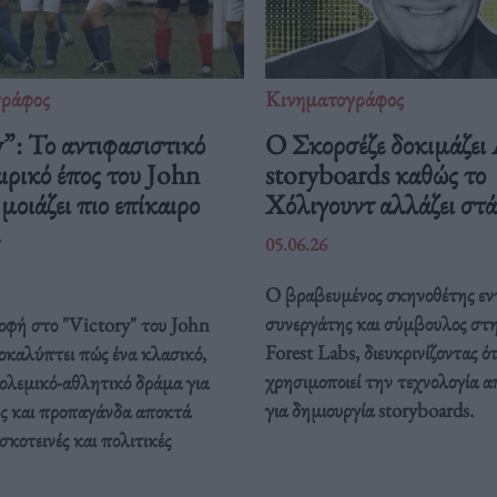
γράφος
Κινηματογράφος
”: Το αντιφασιστικό
Ο Σκορσέζε δοκιμάζει
ρικό έπος του John
storyboards καθώς το
οιάζει πιο επίκαιρο
Χόλιγουντ αλλάζει στ
05.06.26
Ο βραβευμένος σκηνοθέτης εν
συνεργάτης και σύμβουλος στ
οφή στο "Victory" του John
Forest Labs, διευκρινίζοντας ότ
καλύπτει πώς ένα κλασικό,
χρησιμοποιεί την τεχνολογία α
ολεμικό-αθλητικό δράμα για
για δημιουργία storyboards.
ς και προπαγάνδα αποκτά
σκοτεινές και πολιτικές