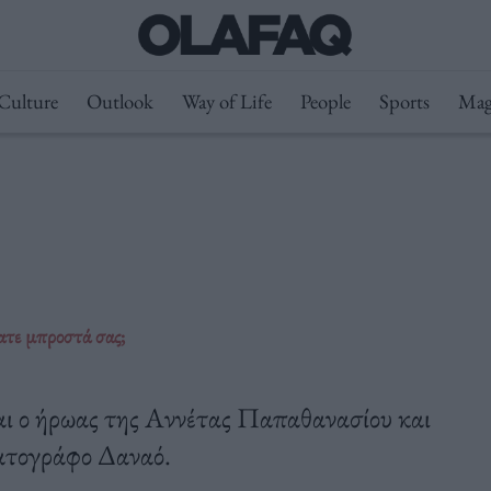
Culture
Outlook
Way of Life
People
Sports
Mag
ατε μπροστά σας;
ναι ο ήρωας της Αννέτας Παπαθανασίου και
ματογράφο Δαναό.