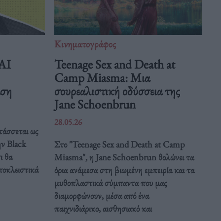
Κινηματογράφος
 AI
Teenage Sex and Death at
Camp Miasma: Μια
άση
σουρεαλιστική οδύσσεια της
Jane Schoenbrun
28.05.26
τάσσεται ως
ην Black
Στο "Teenage Sex and Death at Camp
ι θα
Miasma", η Jane Schoenbrun θολώνει τα
ποκλειστικά
όρια ανάμεσα στη βιωμένη εμπειρία και τα
μυθοπλαστικά σύμπαντα που μας
διαμορφώνουν, μέσα από ένα
παιχνιδιάρικο, αισθησιακό και