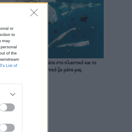
sonal or
ection to
ou may
 personal
out of the
 downstream
Ζούμε ήδη μέσα στο πλαστικό και το
B’s List of
πλαστικό ζει μέσα μας