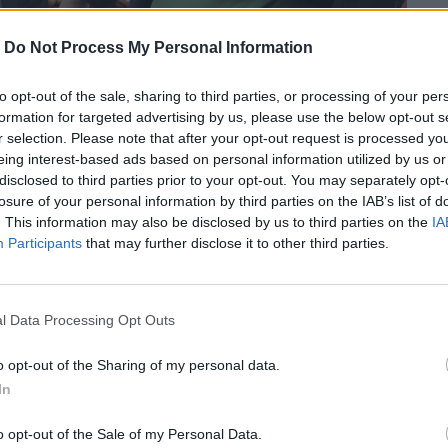
-
Do Not Process My Personal Information
to opt-out of the sale, sharing to third parties, or processing of your per
formation for targeted advertising by us, please use the below opt-out s
r selection. Please note that after your opt-out request is processed y
eing interest-based ads based on personal information utilized by us or
disclosed to third parties prior to your opt-out. You may separately opt-
losure of your personal information by third parties on the IAB’s list of
. This information may also be disclosed by us to third parties on the
IA
Participants
that may further disclose it to other third parties.
l Data Processing Opt Outs
είναι ο ήρωας της Αννέτας Παπαθανασίου
 κινηματογράφο Δαναό.
o opt-out of the Sharing of my personal data.
In
περισσότερα
→
o opt-out of the Sale of my Personal Data.