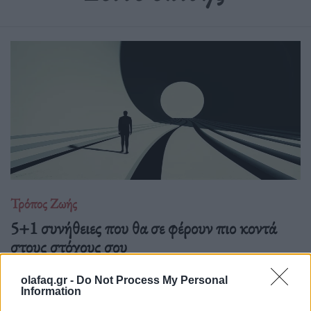
Τρόπος Ζωής
5+1 συνήθειες που θα σε φέρουν πιο κοντά
στους στόχους σου
27.07.26
olafaq.gr -
Do Not Process My Personal
Information
Από τη δημιουργία σταθερής ρουτίνας μέχρι τη μείωση των