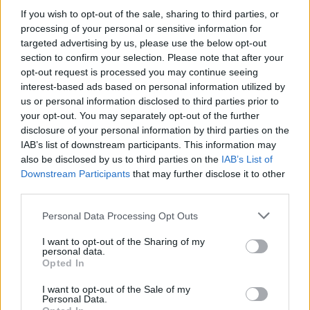
περισπασμών, η αυτοπειθαρχία είναι το κλειδί για τη συνέπεια,
If you wish to opt-out of the sale, sharing to third parties, or
την προσωπική ανάπτυξη και την επίτευξη κάθε σημαντικού
processing of your personal or sensitive information for
targeted advertising by us, please use the below opt-out
στόχου.
section to confirm your selection. Please note that after your
opt-out request is processed you may continue seeing
interest-based ads based on personal information utilized by
us or personal information disclosed to third parties prior to
your opt-out. You may separately opt-out of the further
disclosure of your personal information by third parties on the
IAB’s list of downstream participants. This information may
also be disclosed by us to third parties on the
IAB’s List of
Downstream Participants
that may further disclose it to other
third parties.
Personal Data Processing Opt Outs
I want to opt-out of the Sharing of my
Τρόπος Ζωής
personal data.
Opted In
Η πιο σπάνια ανθρώπινη τέχνη σήμερα είναι
I want to opt-out of the Sale of my
να ακούς
Personal Data.