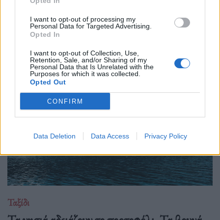
Opted In
27.07.26
I want to opt-out of processing my
Personal Data for Targeted Advertising.
Η αποξένωση της σύγχρονης ζωής δεν γεννιέται μόνο από τη
Opted In
μοναξιά, αλλά και από την απουσία ανθρώπων που μπορούν
I want to opt-out of Collection, Use,
πραγματικά να ακούσουν χωρίς να κρίνουν.
Retention, Sale, and/or Sharing of my
Personal Data that Is Unrelated with the
Purposes for which it was collected.
Opted Out
CONFIRM
Data Deletion
Data Access
Privacy Policy
Ταξίδι
Τα νησιά αδειάζουν το πορτοφόλι. Τα βουνά