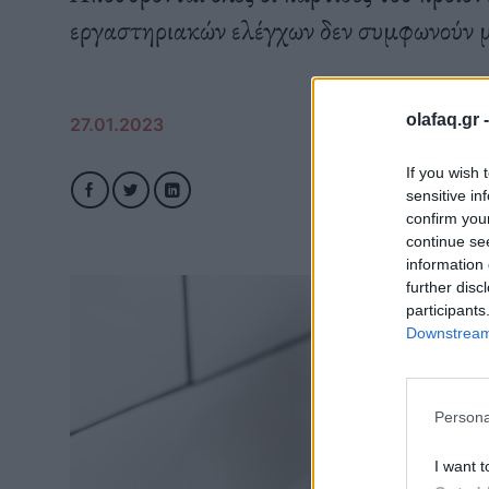
εργαστηριακών ελέγχων δεν συμφωνούν με
olafaq.gr 
27.01.2023
If you wish 
sensitive in
confirm you
continue se
information 
further disc
participants
Downstream 
Persona
I want t