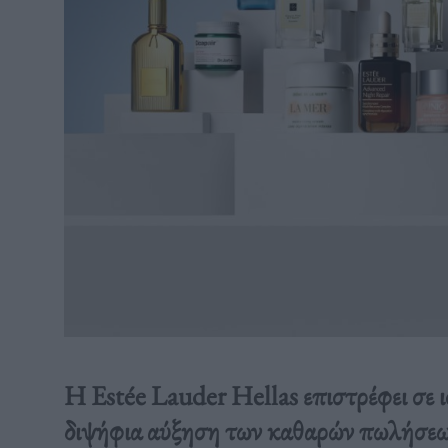
Η Estée Lauder Hellas επιστρέφει σε 
διψήφια αύξηση των καθαρών πωλήσεω