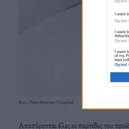
Opted 
I want t
Opted 
I want 
Advertis
Opted 
I want t
of my P
was col
Opted 
Φωτ.: Poko Skincare / Unsplash
Αποσύρονται όλες οι παρτίδες του προ