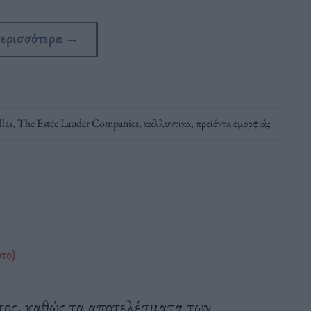
περισσότερα
→
las
,
The Estée Lauder Companies
,
καλλυντικα
,
προϊόντα ομορφιάς
το)
ντος, καθώς τα αποτελέσματα των