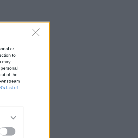
sonal or
ection to
ou may
 personal
out of the
 downstream
B’s List of