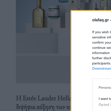
olafaq.gr 
If you wish 
sensitive in
confirm you
continue se
information 
further disc
participants
Downstream 
Persona
Η Estée Lauder Hellas επιστρέφει σε 
I want t
διψήφια αύξηση των καθαρών πωλήσεω
Opted 