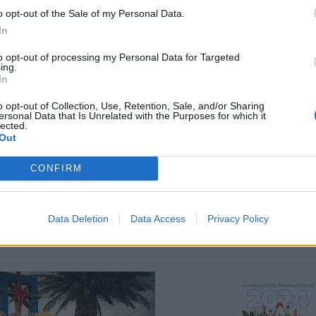
o opt-out of the Sale of my Personal Data.
In
περισσότερα
→
to opt-out of processing my Personal Data for Targeted
ing.
In
o opt-out of Collection, Use, Retention, Sale, and/or Sharing
ersonal Data that Is Unrelated with the Purposes for which it
las
,
The Estée Lauder Companies
,
καλλυντικα
,
προϊόντα ομορφιάς
lected.
Out
CONFIRM
Δείτε επίσης
Data Deletion
Data Access
Privacy Policy