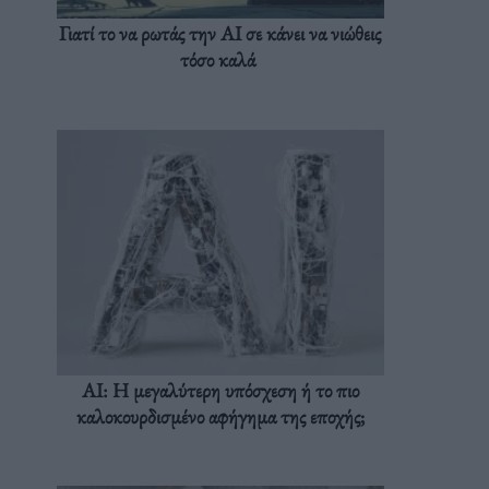
Γιατί το να ρωτάς την AI σε κάνει να νιώθεις
τόσο καλά
AI: Η μεγαλύτερη υπόσχεση ή το πιο
καλοκουρδισμένο αφήγημα της εποχής;