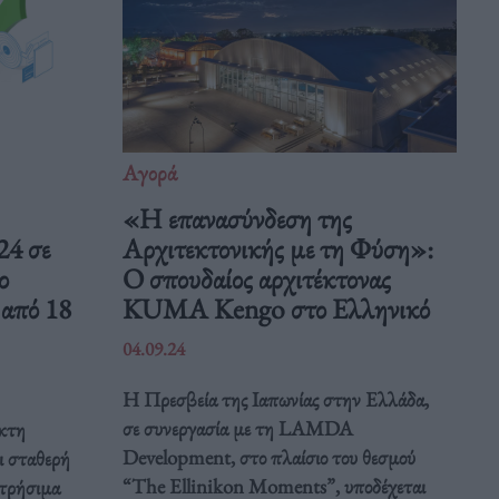
Αγορά
«Η επανασύνδεση της
24 σε
Αρχιτεκτονικής με τη Φύση»:
ο
Ο σπουδαίος αρχιτέκτονας
 από 18
KUMA Kengo στο Ελληνικό
04.09.24
Η Πρεσβεία της Ιαπωνίας στην Ελλάδα,
σε συνεργασία με τη LAMDA
ακτη
Development, στο πλαίσιο του θεσμού
ι σταθερή
“The Ellinikon Moments”, υποδέχεται
ετρήσιμα