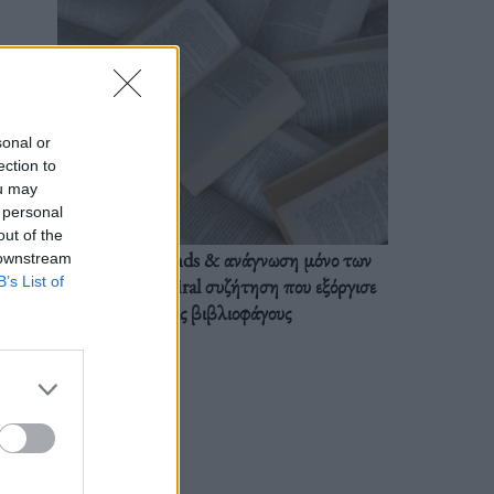
sonal or
ection to
ou may
 personal
out of the
BookTok trends & ανάγνωση μόνο των
 downstream
B’s List of
διαλόγων: Η viral συζήτηση που εξόργισε
τους βιβλιοφάγους