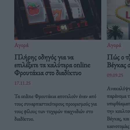
Αγορά
Αγορά
Πλήρης οδηγός για να
Πώς ο τζ
επιλέξετε τα καλύτερα οnline
Βέγκας 
Φρουτάκια στο διαδίκτυο
09.09.25
17.11.25
Ανακαλύψτε
παράνομα τ
Τα οnline Φρουτάκια αποτελούν έναν από
υπερθέαματα
τους συναρπαστικότερους προορισμούς για
την κουλτο
τους φίλους των τυχερών παιχνιδιών στο
Βέγκας, και 
διαδίκτυο.
καινοτομίες