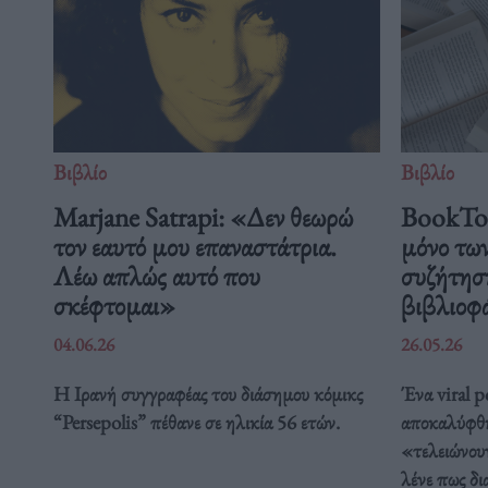
Βιβλίο
Βιβλίο
Marjane Satrapi: «Δεν θεωρώ
BookTok
τον εαυτό μου επαναστάτρια.
μόνο των
Λέω απλώς αυτό που
συζήτηση
σκέφτομαι»
βιβλιοφ
04.06.26
26.05.26
Η Ιρανή συγγραφέας του διάσημου κόμικς
Ένα viral p
“Persepolis” πέθανε σε ηλικία 56 ετών.
αποκαλύφθη
«τελειώνουν
λένε πως δι