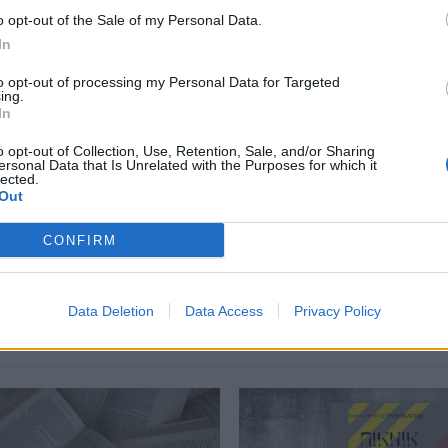
o opt-out of the Sale of my Personal Data.
In
περισσότερα
→
to opt-out of processing my Personal Data for Targeted
ing.
In
o opt-out of Collection, Use, Retention, Sale, and/or Sharing
ersonal Data that Is Unrelated with the Purposes for which it
βιβλίο
,
Μήπως είναι γκέι;
lected.
Out
CONFIRM
Δείτε επίσης
Data Deletion
Data Access
Privacy Policy