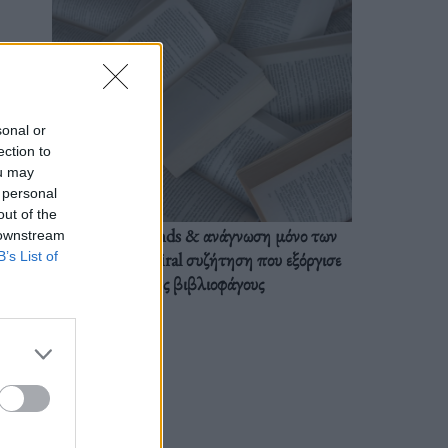
sonal or
ection to
ou may
 personal
out of the
BookTok trends & ανάγνωση μόνο των
 downstream
διαλόγων: Η viral συζήτηση που εξόργισε
B’s List of
τους βιβλιοφάγους