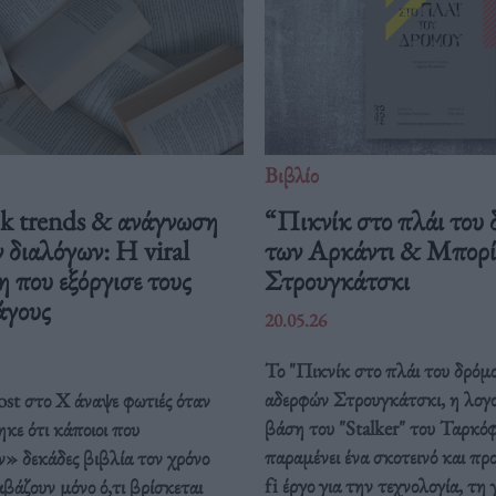
Βιβλίο
 trends & ανάγνωση
“Πικνίκ στο πλάι του 
 διαλόγων: Η viral
των Αρκάντι & Μπορί
 που εξόργισε τους
Στρουγκάτσκι
άγους
20.05.26
Το "Πικνίκ στο πλάι του δρόμ
αδερφών Στρουγκάτσκι, η λογ
ost στο X άναψε φωτιές όταν
βάση του "Stalker" του Ταρκόφ
κε ότι κάποιοι που
παραμένει ένα σκοτεινό και προ
» δεκάδες βιβλία τον χρόνο
fi έργο για την τεχνολογία, τη
αβάζουν μόνο ό,τι βρίσκεται