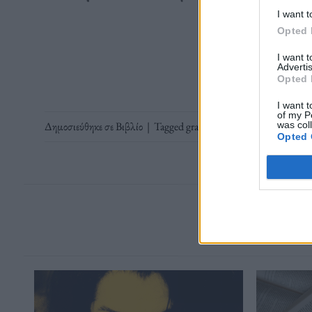
I want t
Opted 
Διαβάστε 
I want 
Advertis
Opted 
I want t
of my P
Δημοσιεύθηκε σε
Βιβλίο
|
Tagged
graphic novel
,
Julius Thesing
,
was col
Opted 