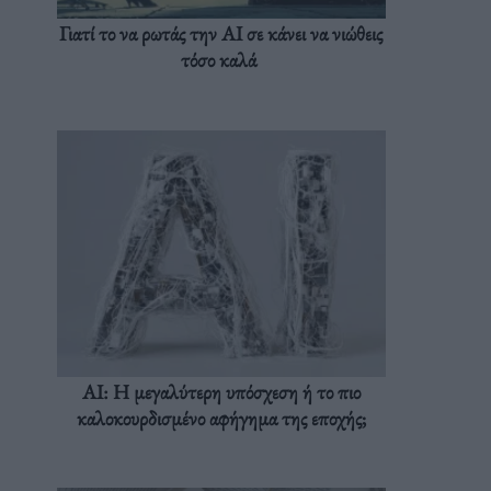
Γιατί το να ρωτάς την AI σε κάνει να νιώθεις
τόσο καλά
AI: Η μεγαλύτερη υπόσχεση ή το πιο
καλοκουρδισμένο αφήγημα της εποχής;