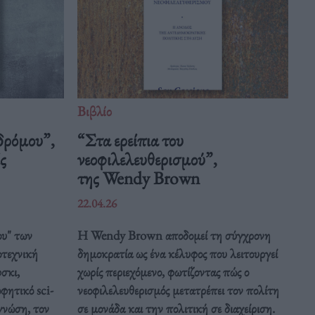
Βιβλίο
δρόμου”,
“Στα ερείπια του
ς
νεοφιλελευθερισμού”,
της Wendy Brown
22.04.26
ου" των
Η Wendy Brown αποδομεί τη σύγχρονη
οτεχνική
δημοκρατία ως ένα κέλυφος που λειτουργεί
σκι,
χωρίς περιεχόμενο, φωτίζοντας πώς ο
φητικό sci-
νεοφιλελευθερισμός μετατρέπει τον πολίτη
 γνώση, τον
σε μονάδα και την πολιτική σε διαχείριση.