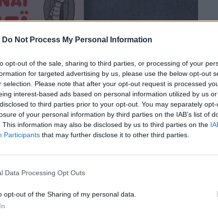
-
Do Not Process My Personal Information
to opt-out of the sale, sharing to third parties, or processing of your per
formation for targeted advertising by us, please use the below opt-out s
r selection. Please note that after your opt-out request is processed y
eing interest-based ads based on personal information utilized by us or
disclosed to third parties prior to your opt-out. You may separately opt-
losure of your personal information by third parties on the IAB’s list of
. This information may also be disclosed by us to third parties on the
IA
Participants
that may further disclose it to other third parties.
ο περιεχόμενο. Άλλα, με την αισθητική
l Data Processing Opt Outs
s Thesing καταφέρνει και τα δύο, και με
o opt-out of the Sharing of my personal data.
In
αρακουνά.