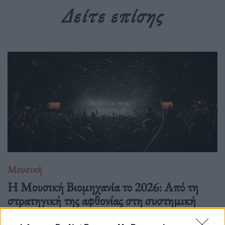
Δείτε επίσης
Μουσική
Η Μουσική Βιομηχανία το 2026: Από τη
στρατηγική της αφθονίας στη συστημική
εντροπία