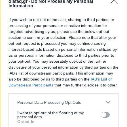
olafaq.gr -
Do Not Process My Personal
26.05.26
Information
Καθώς η μουσική αγορά του 2026 επιταχύνει με εκρηκτικές
If you wish to opt-out of the sale, sharing to third parties, or
κυκλοφορίες και AI uploads, όλο και περισσότερες εταιρείες
processing of your personal or sensitive information for
αντιμετωπίζουν υπερφόρτωση δεδομένων, αλλά, σύμφωνα με
targeted advertising by us, please use the below opt-out
section to confirm your selection. Please note that after your
τον Matt Jacoby, λύσεις υπάρχο
opt-out request is processed you may continue seeing
interest-based ads based on personal information utilized by
us or personal information disclosed to third parties prior to
your opt-out. You may separately opt-out of the further
disclosure of your personal information by third parties on the
IAB’s list of downstream participants. This information may
also be disclosed by us to third parties on the
IAB’s List of
Downstream Participants
that may further disclose it to other
third parties.
Personal Data Processing Opt Outs
I want to opt-out of the Sharing of my
personal data.
Opted In
Μουσική