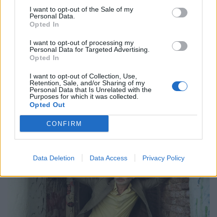
Η Anna von Hausswolff στο Release
I want to opt-out of the Sale of my
Personal Data.
Athens 2026 για μια λειτουργία σκοταδιού
Opted In
και ομορφιάς
I want to opt-out of processing my
Personal Data for Targeted Advertising.
21.05.26
Opted In
Με αφορμή την εμφάνισή της στο Release Athens 2026,
I want to opt-out of Collection, Use,
Retention, Sale, and/or Sharing of my
εξερευνούμε τον σκοτεινό και καθηλωτικό κόσμο της Anna
Personal Data that Is Unrelated with the
Purposes for which it was collected.
von Hausswolff, από το "Dead Magic" μέχρι το τελευταίο
Opted Out
της gothic art-pop σύμπαν.
CONFIRM
Data Deletion
Data Access
Privacy Policy