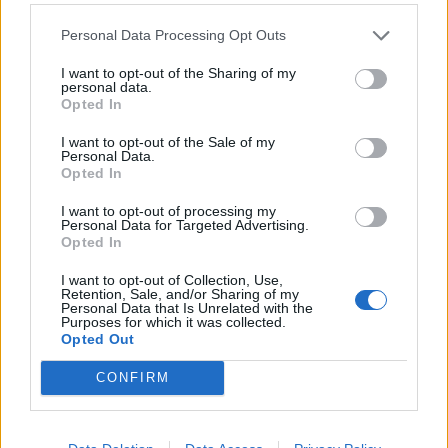
έκθεση στο Μουσείο Μπενάκη που δε
Personal Data Processing Opt Outs
χάνεται. «Όταν δεν είχα μοτοσικλέτα,
I want to opt-out of the Sharing of my
ένιωθα σαν Κένταυρος που μεταμορφώνεται
personal data.
Opted In
σε κουνιστό αλογάκι», είχε πει και ο ίδιος.
I want to opt-out of the Sale of my
Personal Data.
Opted In
I want to opt-out of processing my
16.04.2022
Personal Data for Targeted Advertising.
Opted In
I want to opt-out of Collection, Use,
Retention, Sale, and/or Sharing of my
Personal Data that Is Unrelated with the
Purposes for which it was collected.
Opted Out
CONFIRM