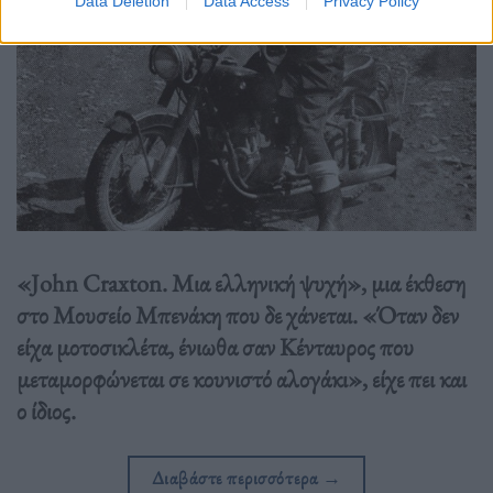
Data Deletion
Data Access
Privacy Policy
«John Craxton. Mια ελληνική ψυχή», μια έκθεση
στο Μουσείο Μπενάκη που δε χάνεται. «Όταν δεν
είχα μοτοσικλέτα, ένιωθα σαν Κένταυρος που
μεταμορφώνεται σε κουνιστό αλογάκι», είχε πει και
ο ίδιος.
Διαβάστε περισσότερα
→