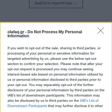
Διαβάστε περισσότερα
→
Δημοσιεύθηκε σε
Βιβλίο
|
Tagged
John Craxton
,
Αύγουστος Κορτώ
,
olafaq.gr -
Do Not Process My Personal
βιβλία
,
Τζέσσικα Άντριους
Information
If you wish to opt-out of the sale, sharing to third parties, or
processing of your personal or sensitive information for
targeted advertising by us, please use the below opt-out
Εφημερίδα
section to confirm your selection. Please note that after your
opt-out request is processed you may continue seeing
interest-based ads based on personal information utilized by
us or personal information disclosed to third parties prior to
Ο κοσμοπολίτης-νομάς και εικαστικός που αγάπησε την
your opt-out. You may separately opt-out of the further
disclosure of your personal information by third parties on the
Ελλάδα
IAB’s list of downstream participants. This information may
also be disclosed by us to third parties on the
IAB’s List of
Downstream Participants
that may further disclose it to other
«John Craxton. Mια ελληνική ψυχή», μια
third parties.