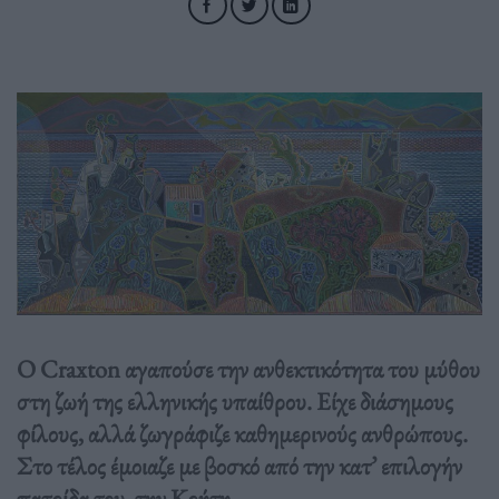
Ο Craxton αγαπούσε την ανθεκτικότητα του µύθου
στη ζωή της ελληνικής υπαίθρου. Είχε διάσηµους
φίλους, αλλά ζωγράφιζε καθηµερινούς ανθρώπους.
Στο τέλος έµοιαζε µε βοσκό από την κατ’ επιλογήν
πατρίδα του, την Κρήτη.