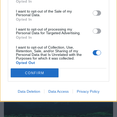
Opted In
I want to opt-out of the Sale of my
Personal Data.
Τρόπος Ζωής
Opted In
Η πιο σπάνια ανθρώπινη τέχνη σήμερα είναι
I want to opt-out of processing my
να ακούς
Personal Data for Targeted Advertising.
Opted In
27.07.26
I want to opt-out of Collection, Use,
Retention, Sale, and/or Sharing of my
Η αποξένωση της σύγχρονης ζωής δεν γεννιέται μόνο από τη
Personal Data that Is Unrelated with the
Purposes for which it was collected.
μοναξιά, αλλά και από την απουσία ανθρώπων που μπορούν
Opted Out
πραγματικά να ακούσουν χωρίς να κρίνουν.
CONFIRM
Data Deletion
Data Access
Privacy Policy