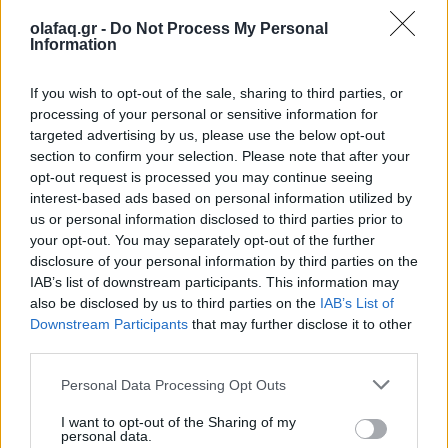
5+1 συνήθειες που θα σε φέρουν πιο κοντά
olafaq.gr -
Do Not Process My Personal
στους στόχους σου
Information
27.07.26
If you wish to opt-out of the sale, sharing to third parties, or
processing of your personal or sensitive information for
Από τη δημιουργία σταθερής ρουτίνας μέχρι τη μείωση των
targeted advertising by us, please use the below opt-out
περισπασμών, η αυτοπειθαρχία είναι το κλειδί για τη συνέπεια,
section to confirm your selection. Please note that after your
opt-out request is processed you may continue seeing
την προσωπική ανάπτυξη και την επίτευξη κάθε σημαντικού
interest-based ads based on personal information utilized by
στόχου.
us or personal information disclosed to third parties prior to
your opt-out. You may separately opt-out of the further
disclosure of your personal information by third parties on the
IAB’s list of downstream participants. This information may
also be disclosed by us to third parties on the
IAB’s List of
Downstream Participants
that may further disclose it to other
third parties.
Personal Data Processing Opt Outs
I want to opt-out of the Sharing of my
personal data.