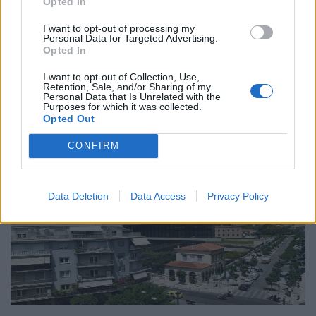
αβεβαιότητα των πολιτών της Ευρώπης
Opted In
I want to opt-out of processing my
04.02.26
Personal Data for Targeted Advertising.
Opted In
Το νέο "Ευρωβαρόμετρο" καταγράφει με ψυχρή ακρίβεια αυτή
I want to opt-out of Collection, Use,
την αντίφαση. Oι πολίτες που ανησυχούν βαθιά για πολέμους,
Retention, Sale, and/or Sharing of my
Personal Data that Is Unrelated with the
ακρίβεια και αποσταθεροποίηση, αλλά ταυτόχρονα ζητούν μια
Purposes for which it was collected.
πιο δυνατή, πιο παρούσα Ευ
Opted Out
CONFIRM
Data Deletion
Data Access
Privacy Policy