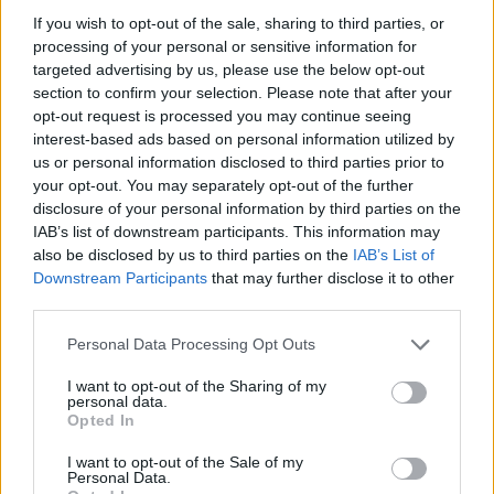
Στην πρώτη του εγκύκλιο "Magnifica Humanitas", ο Πάπας
If you wish to opt-out of the sale, sharing to third parties, or
Λέων ΙΔ’ χρησιμοποιεί την ΤΝ ως αφετηρία για να
processing of your personal or sensitive information for
targeted advertising by us, please use the below opt-out
καταγγείλει την ανισότητα, τον πόλεμο, τη διάβρωση της
section to confirm your selection. Please note that after your
δημοκρατίας και τη συγκέντρωση εξουσίας σε
opt-out request is processed you may continue seeing
interest-based ads based on personal information utilized by
us or personal information disclosed to third parties prior to
your opt-out. You may separately opt-out of the further
disclosure of your personal information by third parties on the
IAB’s list of downstream participants. This information may
also be disclosed by us to third parties on the
IAB’s List of
Downstream Participants
that may further disclose it to other
third parties.
Personal Data Processing Opt Outs
I want to opt-out of the Sharing of my
personal data.
Opted In
Διεθνή
I want to opt-out of the Sale of my
Το “Ευρωβαρόμετρο” επιβεβαιώνει την
Personal Data.