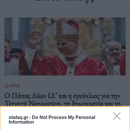
Διεθνή
Ο Πάπας Λέων ΙΔ’ και η εγκύκλιος για την
Τεχνητή Νοημοσύνη, τη δημοκρατία και τη
συγκέντρωση ισχύος
olafaq.gr -
Do Not Process My Personal
02.06.26
Information