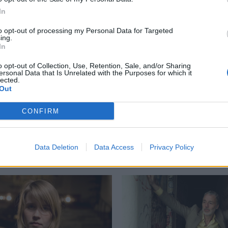
In
to opt-out of processing my Personal Data for Targeted
ing.
In
elease Athens
,
Release Athens Festival
,
Shall Burn
,
Soulfly
,
Πλατεία
o opt-out of Collection, Use, Retention, Sale, and/or Sharing
ersonal Data that Is Unrelated with the Purposes for which it
lected.
Out
CONFIRM
Δείτε επίσης
Data Deletion
Data Access
Privacy Policy