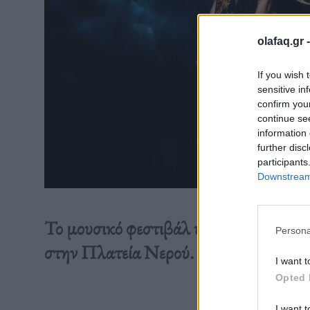
olafaq.gr 
If you wish 
sensitive in
confirm you
continue se
information 
further disc
participants
Downstream 
Το μουσικό φεστιβάλ υποδέχεται τέσσ
Persona
στην Πλατεία Νερού.
I want t
Opted 
Διαβάστε 
I want t