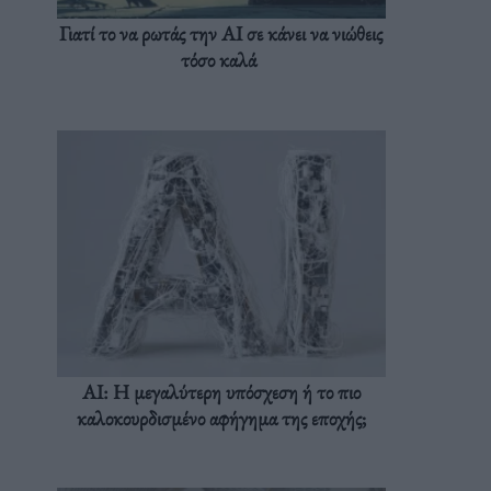
Γιατί το να ρωτάς την AI σε κάνει να νιώθεις
τόσο καλά
AI: Η μεγαλύτερη υπόσχεση ή το πιο
καλοκουρδισμένο αφήγημα της εποχής;