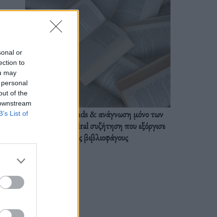
sonal or
ection to
ou may
 personal
out of the
 downstream
BookTok trends & ανάγνωση μόνο των
B’s List of
διαλόγων: Η viral συζήτηση που εξόργισε
τους βιβλιοφάγους