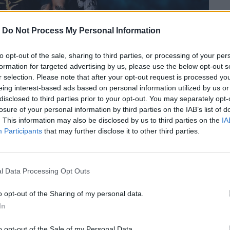
-
Do Not Process My Personal Information
to opt-out of the sale, sharing to third parties, or processing of your per
formation for targeted advertising by us, please use the below opt-out s
r selection. Please note that after your opt-out request is processed y
eing interest-based ads based on personal information utilized by us or
disclosed to third parties prior to your opt-out. You may separately opt-
losure of your personal information by third parties on the IAB’s list of
. This information may also be disclosed by us to third parties on the
IA
Participants
that may further disclose it to other third parties.
ερα ακόμα ονόματα του σκληρού ήχου,
l Data Processing Opt Outs
o opt-out of the Sharing of my personal data.
In
περισσότερα
→
o opt-out of the Sale of my Personal Data.