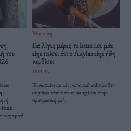
Μουσική
 τη
Για λίγες μέρες το internet μάς
μή του
είχε πείσει ότι ο Akylas είχε ήδη
026
κερδίσει
18.05.26
lease
Το να φαίνεται κάτι «παντού online» δεν
υμ
σημαίνει πάντα ότι κυριαρχεί και στην
κηνή
πραγματική ζωή.
o-funk
κη νυχτερινή