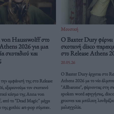
Μουσική
von Hausswolff στο
Ο Baxter Dury φέρνει
Athens 2026 για μια
σκοτεινή disco παρακ
ία σκοταδιού και
στο Release Athens 2
ς
20.05.26
Ο Baxter Dury έρχεται στο Re
Athens 2026 με το νέο άλμπο
την εμφάνισή της στο Release
"Allbarone", φέρνοντας στη σ
, εξερευνούμε τον σκοτεινό
spoken word αφηγήσεις, disc
τικό κόσμο της Anna von
grooves και μπόλικη λονδρέζι
, από το "Dead Magic" μέχρι
μελαγχολία.
ο της gothic art-pop σύμπαν.