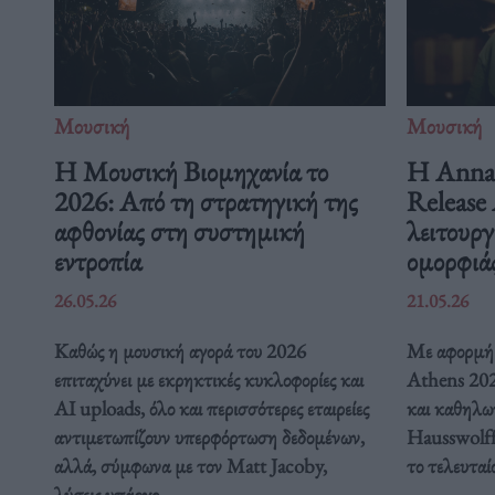
Μουσική
Μουσική
Η Μουσική Βιομηχανία το
Η Anna 
2026: Από τη στρατηγική της
Release 
αφθονίας στη συστημική
λειτουργ
εντροπία
ομορφιά
26.05.26
21.05.26
Καθώς η μουσική αγορά του 2026
Με αφορμή 
επιταχύνει με εκρηκτικές κυκλοφορίες και
Athens 2026
AI uploads, όλο και περισσότερες εταιρείες
και καθηλω
αντιμετωπίζουν υπερφόρτωση δεδομένων,
Hausswolff
αλλά, σύμφωνα με τον Matt Jacoby,
το τελευταί
λύσεις υπάρχο