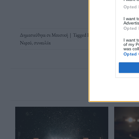
Opted 
I want 
Advertis
Opted 
Δημοσιεύθηκε σε
Μουσική
|
Tagged
Insomnium
,
Nova Twins
,
R
I want t
Νερού
,
συναυλία
of my P
was col
Opted 