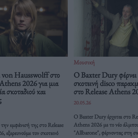
Μουσική
von Hausswolff στο
Ο Baxter Dury φέρνει
Athens 2026 για μια
σκοτεινή disco παρακ
ία σκοταδιού και
στο Release Athens 2
ς
20.05.26
Ο Baxter Dury έρχεται στο Re
Athens 2026 με το νέο άλμπο
την εμφάνισή της στο Release
"Allbarone", φέρνοντας στη σ
, εξερευνούμε τον σκοτεινό