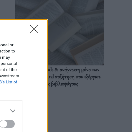
sonal or
ection to
ou may
 personal
BookTok trends & ανάγνωση μόνο των
out of the
διαλόγων: Η viral συζήτηση που εξόργισε
 downstream
B’s List of
τους βιβλιοφάγους