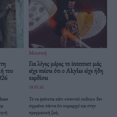
Μουσική
 τη
Για λίγες μέρες το internet μάς
μή του
είχε πείσει ότι ο Akylas είχε ήδη
026
κερδίσει
18.05.26
lease
Το να φαίνεται κάτι «παντού online» δεν
υμ
σημαίνει πάντα ότι κυριαρχεί και στην
κηνή
πραγματική ζωή.