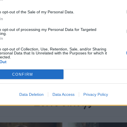
ρχαιότερο επάγγελμα στον κόσμο.
o opt-out of the Sale of my Personal Data.
In
περισσότερα
→
to opt-out of processing my Personal Data for Targeted
ing.
In
o opt-out of Collection, Use, Retention, Sale, and/or Sharing
ersonal Data that Is Unrelated with the Purposes for which it
lected.
Out
CONFIRM
Data Deletion
Data Access
Privacy Policy
Δείτε επίσης