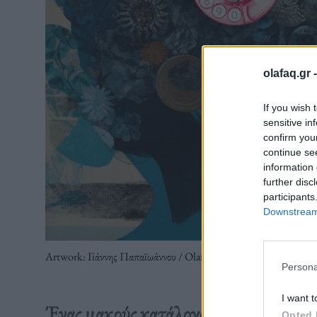
olafaq.gr 
If you wish 
sensitive in
confirm you
continue se
information 
further disc
participants
Downstream 
Artwork: Γιάννης Παπαϊωάννου / Olafaq
Persona
I want t
Ένας μακρύς κατάλογος τραγουδιών, α
Opted 