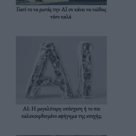
Γιατί το να ρωτάς την AI σε κάνει να νιώθεις
τόσο καλά
AI: Η μεγαλύτερη υπόσχεση ή το πιο
καλοκουρδισμένο αφήγημα της εποχής;