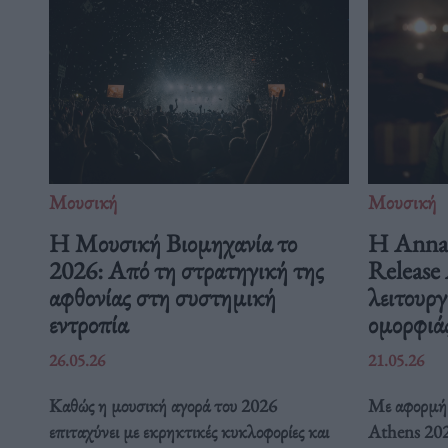
Μουσική
Μουσική
Η Μουσική Βιομηχανία το
Η Anna 
2026: Από τη στρατηγική της
Release 
αφθονίας στη συστημική
λειτουργ
εντροπία
ομορφιά
26.05.26
21.05.26
Καθώς η μουσική αγορά του 2026
Με αφορμή 
επιταχύνει με εκρηκτικές κυκλοφορίες και
Athens 2026