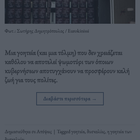
Φωτ.: Σωτήρης Δημητρόπουλος / Eurokinissi
Μια γοητεία (και μια τόλμη) που δεν χρειάζεται
καθόλου να αποτελεί ψωμοτύρι των όποιων
κυβερνήσεων αποτυγχάνουν να προσφέρουν καλή
ζωή για τους πολίτες.
Διαβάστε περισσότερα
→
Δημοσιεύθηκε σε
Απόψεις
|
Tagged
γοητεία
,
δυσκολίες
,
η γοητεία των
δυσκολιών