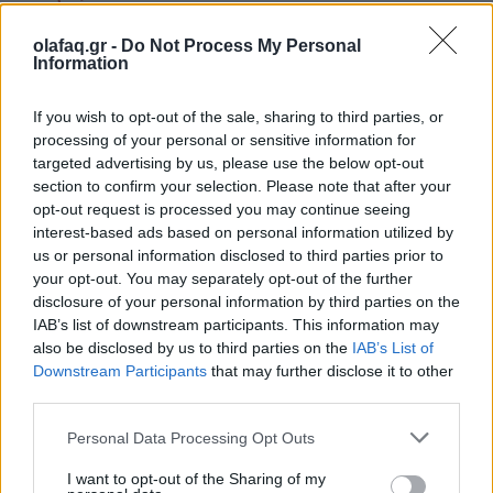
O φρουρός της αυθεντικής συναυλιακής
olafaq.gr -
Do Not Process My Personal
πίστης
Information
28.05.26
If you wish to opt-out of the sale, sharing to third parties, or
processing of your personal or sensitive information for
Κάθε καλοκαίρι δεν έρχονται μόνο οι συναυλίες. Έρχεται κι
targeted advertising by us, please use the below opt-out
εκείνος που θα σου πει αν αξίζεις να είσαι εκεί. Spoiler: «δεν
section to confirm your selection. Please note that after your
αξίζεις».
opt-out request is processed you may continue seeing
interest-based ads based on personal information utilized by
us or personal information disclosed to third parties prior to
your opt-out. You may separately opt-out of the further
disclosure of your personal information by third parties on the
IAB’s list of downstream participants. This information may
also be disclosed by us to third parties on the
IAB’s List of
Downstream Participants
that may further disclose it to other
third parties.
Personal Data Processing Opt Outs
I want to opt-out of the Sharing of my