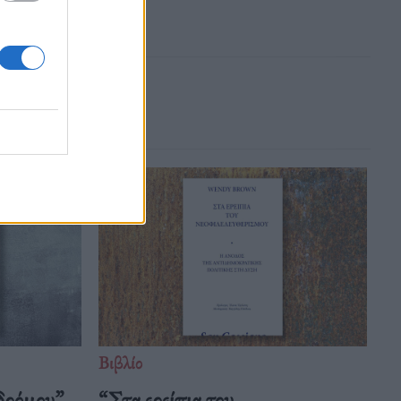
Βιβλίο
δρόμου”,
“Στα ερείπια του