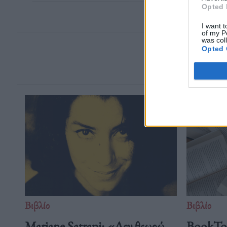
Opted 
I want t
of my P
was col
Opted 
Βιβλίο
Βιβλίο
Marjane Satrapi: «Δεν θεωρώ
BookTok