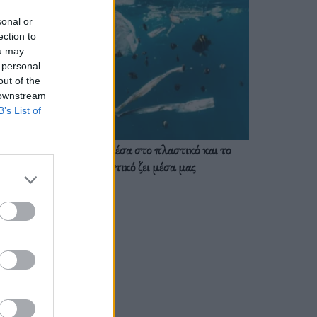
sonal or
ection to
ou may
 personal
out of the
 downstream
B’s List of
Ζούμε ήδη μέσα στο πλαστικό και το
πλαστικό ζει μέσα μας