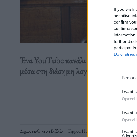
If you wish 
sensitive in
confirm you
continue se
information 
further disc
participants
Downstream 
Ένα YouTube κανάλι ανέβασε τις jazz 
μέσα στη διάσημη λογοτεχνική ιστορία
Persona
I want t
Διαβάστε 
Opted 
I want t
Opted 
Δημοσιεύθηκε σε
Βιβλίο
|
Tagged
Haruki Murakami
,
βιβλίο
,
Μο
I want 
Advertis