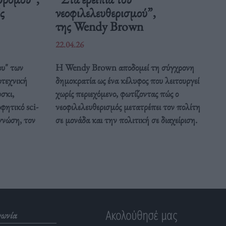
ς
νεοφιλελευθερισμού”,
της Wendy Brown
22.04.26
ου" των
Η Wendy Brown αποδομεί τη σύγχρονη
οτεχνική
δημοκρατία ως ένα κέλυφος που λειτουργεί
σκι,
χωρίς περιεχόμενο, φωτίζοντας πώς ο
φητικό sci-
νεοφιλελευθερισμός μετατρέπει τον πολίτη
 γνώση, τον
σε μονάδα και την πολιτική σε διαχείριση.
Ακολούθησέ μας
νωνία