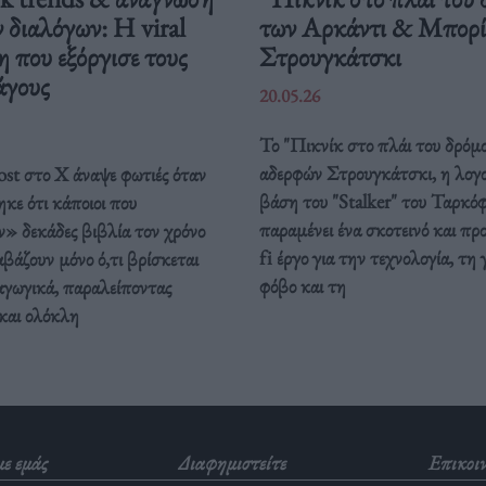
 διαλόγων: Η viral
των Αρκάντι & Μπορί
 που εξόργισε τους
Στρουγκάτσκι
άγους
20.05.26
Το "Πικνίκ στο πλάι του δρόμ
αδερφών Στρουγκάτσκι, η λογ
ost στο X άναψε φωτιές όταν
βάση του "Stalker" του Ταρκόφ
κε ότι κάποιοι που
παραμένει ένα σκοτεινό και προ
» δεκάδες βιβλία τον χρόνο
fi έργο για την τεχνολογία, τη
αβάζουν μόνο ό,τι βρίσκεται
φόβο και τη
αγωγικά, παραλείποντας
και ολόκλη
με εμάς
Διαφημιστείτε
Επικοι