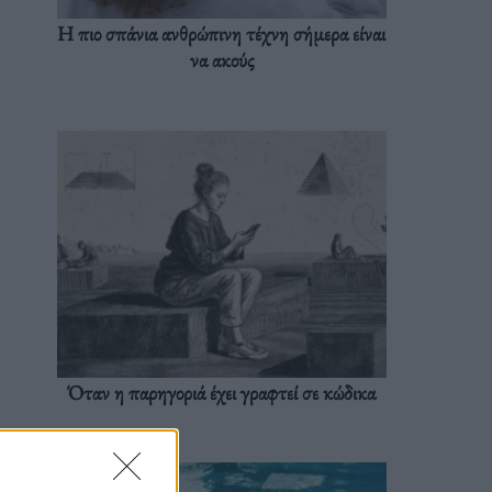
Η πιο σπάνια ανθρώπινη τέχνη σήμερα είναι
να ακούς
Όταν η παρηγοριά έχει γραφτεί σε κώδικα