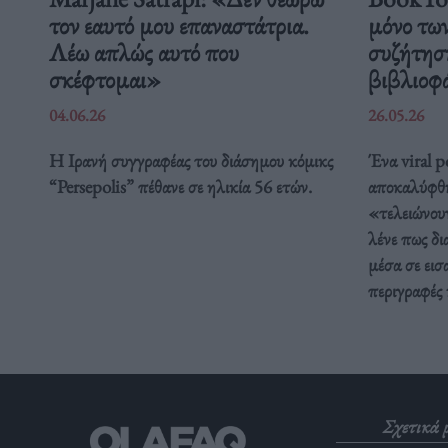
τον εαυτό μου επαναστάτρια.
μόνο των
Λέω απλώς αυτό που
συζήτηση
σκέφτομαι»
βιβλιοφ
04.06.26
26.05.26
Η Ιρανή συγγραφέας του διάσημου κόμικς
Ένα viral p
“Persepolis” πέθανε σε ηλικία 56 ετών.
αποκαλύφθη
«τελειώνουν
λένε πως δι
μέσα σε εισ
περιγραφές 
Σχετικά 