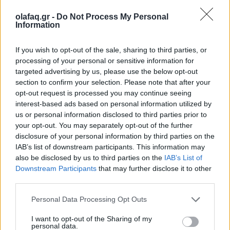
5+1 συνήθειες που θα σε φέρουν πιο κοντά
olafaq.gr -
Do Not Process My Personal
Information
στους στόχους σου
27.07.26
If you wish to opt-out of the sale, sharing to third parties, or
processing of your personal or sensitive information for
Από τη δημιουργία σταθερής ρουτίνας μέχρι τη μείωση των
targeted advertising by us, please use the below opt-out
section to confirm your selection. Please note that after your
περισπασμών, η αυτοπειθαρχία είναι το κλειδί για τη συνέπεια,
opt-out request is processed you may continue seeing
την προσωπική ανάπτυξη και την επίτευξη κάθε σημαντικού
interest-based ads based on personal information utilized by
στόχου.
us or personal information disclosed to third parties prior to
your opt-out. You may separately opt-out of the further
disclosure of your personal information by third parties on the
IAB’s list of downstream participants. This information may
also be disclosed by us to third parties on the
IAB’s List of
Downstream Participants
that may further disclose it to other
third parties.
Personal Data Processing Opt Outs
I want to opt-out of the Sharing of my
personal data.