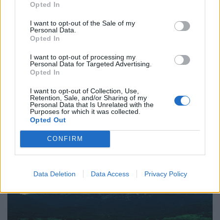
Opted In
I want to opt-out of the Sale of my
Personal Data.
Τρόπος Ζωής
Opted In
Η πιο σπάνια ανθρώπινη τέχνη σήμερα είναι
I want to opt-out of processing my
να ακούς
Personal Data for Targeted Advertising.
Opted In
27.07.26
I want to opt-out of Collection, Use,
Retention, Sale, and/or Sharing of my
Η αποξένωση της σύγχρονης ζωής δεν γεννιέται μόνο από τη
Personal Data that Is Unrelated with the
Purposes for which it was collected.
μοναξιά, αλλά και από την απουσία ανθρώπων που μπορούν
Opted Out
πραγματικά να ακούσουν χωρίς να κρίνουν.
CONFIRM
Data Deletion
Data Access
Privacy Policy