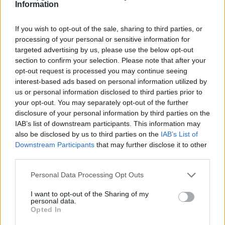
Information
Ιδέες
If you wish to opt-out of the sale, sharing to third parties, or
Η μετριοπάθεια δεν κάνει θόρυβο, γι’ αυτό
processing of your personal or sensitive information for
targeted advertising by us, please use the below opt-out
την περάσαμε για αδυναμία
section to confirm your selection. Please note that after your
opt-out request is processed you may continue seeing
24.04.26
interest-based ads based on personal information utilized by
us or personal information disclosed to third parties prior to
Όταν η εποχή ανταμείβει τις κραυγές και τις βεβαιότητες, η
your opt-out. You may separately opt-out of the further
ψύχραιμη σκέψη μοιάζει χαμένη υπόθεση, ίσως όμως είναι το
disclosure of your personal information by third parties on the
τελευταίο πράγμα που κρατάει τη δημοκρατία όρθια.
IAB’s list of downstream participants. This information may
also be disclosed by us to third parties on the
IAB’s List of
Downstream Participants
that may further disclose it to other
third parties.
Personal Data Processing Opt Outs
I want to opt-out of the Sharing of my
personal data.
Opted In