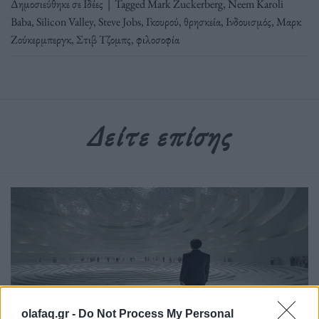
Δημοσιεύθηκε σε
Ιδέες
|
Tagged
Mark Zuckerberg
,
Neem Karoli
Baba
,
Silicon Valley
,
Steve Jobs
,
Γκουρού
,
θρησκεία
,
Ινδουισμός
,
Μαρκ
Ζούκερμπεργκ
,
Στιβ Τζομπς
,
φιλοσοφία
Δείτε επίσης
olafaq.gr -
Do Not Process My Personal