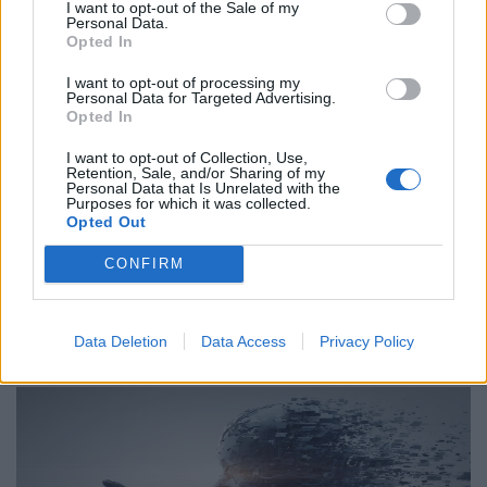
I want to opt-out of the Sale of my
Personal Data.
Opted In
I want to opt-out of processing my
Personal Data for Targeted Advertising.
Ιδέες
Opted In
Friend zone: Tο πιο παρεξηγημένο “fail” που
I want to opt-out of Collection, Use,
τελικά είναι upgrade
Retention, Sale, and/or Sharing of my
Personal Data that Is Unrelated with the
Purposes for which it was collected.
23.04.26
Opted Out
Εκεί που κάποιοι βλέπουν ήττα, κρύβεται η πιο καθαρή
CONFIRM
μορφή σχέσης. Λιγότερο στρατηγική, περισσότερη αλήθεια
και καμιά υποχρέωση να αποδείξεις κάτι.
Data Deletion
Data Access
Privacy Policy