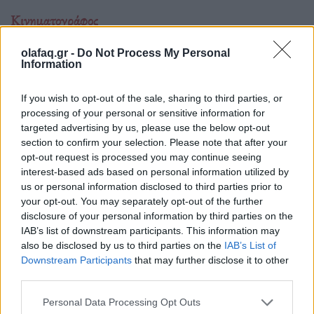
Κινηματογράφος
The Blair Witch Project επιστρέφει στους
olafaq.gr -
Do Not Process My Personal
κινηματογράφους με νέα ταινία το 2027
Information
01.07.26
If you wish to opt-out of the sale, sharing to third parties, or
processing of your personal or sensitive information for
Όλα όσα γνωρίζουμε για τη νέα εκδοχή του The Blair Witch
targeted advertising by us, please use the below opt-out
Project από τη Lionsgate: ημερομηνία
section to confirm your selection. Please note that after your
opt-out request is processed you may continue seeing
interest-based ads based on personal information utilized by
us or personal information disclosed to third parties prior to
your opt-out. You may separately opt-out of the further
disclosure of your personal information by third parties on the
IAB’s list of downstream participants. This information may
also be disclosed by us to third parties on the
IAB’s List of
Downstream Participants
that may further disclose it to other
third parties.
Personal Data Processing Opt Outs