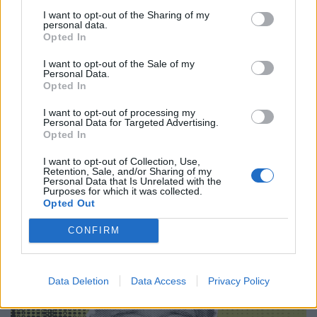
I want to opt-out of the Sharing of my
personal data.
Κινηματογράφος
Opted In
“Victory”: Το αντιφασιστικό ποδοσφαιρικό
I want to opt-out of the Sale of my
έπος του John Huston μοιάζει πιο επίκαιρο
Personal Data.
Opted In
από ποτέ
I want to opt-out of processing my
22.06.26
Personal Data for Targeted Advertising.
Opted In
Μια επιστροφή στο "Victory" του John Huston
I want to opt-out of Collection, Use,
Retention, Sale, and/or Sharing of my
αποκαλύπτει πώς ένα κλασικό, «έντιμο» πολεμικό-αθλητικό
Personal Data that Is Unrelated with the
δράμα για αιχμαλώτους και προπαγάνδα αποκτά σήμερα πιο
Purposes for which it was collected.
Opted Out
σκοτεινές και πολιτικές αναγνώσεις.
CONFIRM
Data Deletion
Data Access
Privacy Policy