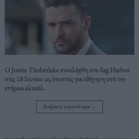
Ο Justin Timberlake συνελήφθη στο Sag Harbor
στις 18 Ιουνίου ως ύποπτος για οδήγηση υπό την
επήρεια αλκοόλ.
Διαβάστε περισσότερα
→
Δημοσιεύθηκε σε
Τέχνη
|
Tagged
Justin Timberlake
,
viral
,
γκαλερί
,