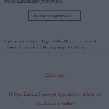
όνομα Landmark (τοπόσημο).
Διαβάστε περισσότερα
→
Δημοσιεύθηκε σε
Τέχνη
|
Tagged
Audrey Hepburn
,
Breakfast at
Tiffany's
,
Tiffany & Co.
,
Tiffany's
,
γκαλερί
,
Νέα Υόρκη
Πολιτισμός
Η Yayoi Kusama δημιουργεί τη μεγαλύτερη έκθεση του
David Zwirner Gallery