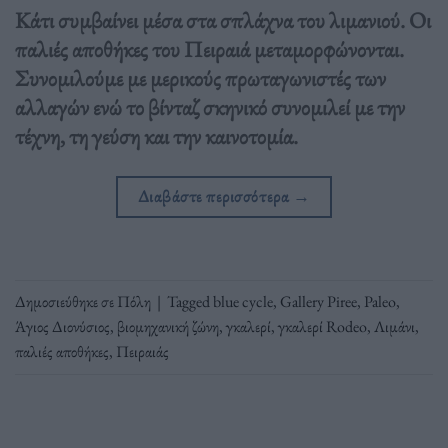
Κάτι συμβαίνει μέσα στα σπλάχνα του λιμανιού. Οι
παλιές αποθήκες του Πειραιά μεταμορφώνονται.
Συνομιλούμε με μερικούς πρωταγωνιστές των
αλλαγών ενώ το βίνταζ σκηνικό συνομιλεί με την
τέχνη, τη γεύση και την καινοτομία.
Διαβάστε περισσότερα
→
Δημοσιεύθηκε σε
Πόλη
|
Tagged
blue cycle
,
Gallery Piree
,
Paleo
,
Άγιος Διονύσιος
,
βιομηχανική ζώνη
,
γκαλερί
,
γκαλερί Rodeo
,
Λιμάνι
,
παλιές αποθήκες
,
Πειραιάς