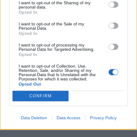
I want to opt-out of the Sharing of my
personal data.
Opted In
I want to opt-out of the Sale of my
Personal Data.
Opted In
I want to opt-out of processing my
Personal Data for Targeted Advertising.
«Πέρασα κάθε μέρα αγκαλιάζοντας λουλούδια»
Opted In
είναι ο τίτλος της μεγαλειώδους έκθεσης.
I want to opt-out of Collection, Use,
Retention, Sale, and/or Sharing of my
Personal Data that Is Unrelated with the
Purposes for which it was collected.
Διαβάστε περισσότερα
→
Opted Out
CONFIRM
Δημοσιεύθηκε σε
Εικαστικά
|
Tagged
Yayoi Kusama
,
γκαλερί
,
Data Deletion
Data Access
Privacy Policy
Εικαστικά
,
Έκθεση
,
Νέα Υόρκη