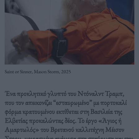
Saint or Sinner, Mason Storm, 2025
Ένα προκλητικό γλυπτό του Ντόναλντ Τραμπ,
που τον απεικονίζει “εσταυρωμένο” με πορτοκαλί
φόρμα κρατουμένου εκτίθεται στη Βασιλεία της
Ελβετίας προκαλώντας δέος. Το έργο «Άγιος ή
Αμαρτωλός» του Βρετανού καλλιτέχνη Μέισον
Στορμ, μοιρασμένο ανάμεσα στη σταύρωση και την