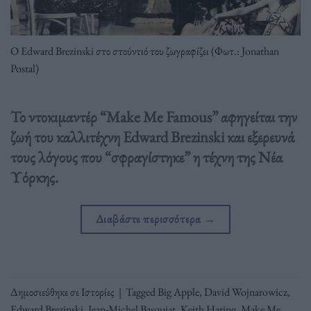
Ο Edward Brezinski στο στούντιό του ζωγραφίζει (Φωτ.: Jonathan
Postal)
Το ντοκιμαντέρ “Make Me Famous” αφηγείται την
ζωή του καλλιτέχνη Edward Brezinski και εξερευνά
τους λόγους που “σφραγίστηκε” η τέχνη της Νέα
Υόρκης.
Διαβάστε περισσότερα
→
Δημοσιεύθηκε σε
Ιστορίες
|
Tagged
Big Apple
,
David Wojnarowicz
,
Edward Brezinski
,
Jean-Michel Basquiat
,
Keith Haring
,
Make Me