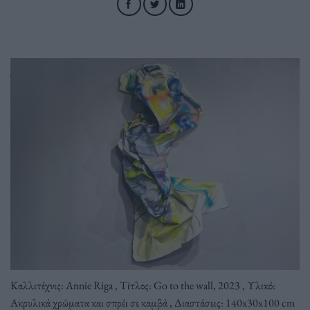
Καλλιτέχνις: Annie Riga , Τίτλος: Go to the wall, 2023 , Υλικό:
Ακρυλικά χρώματα και σπρέι σε καμβά , Διαστάσεις: 140x30x100 cm