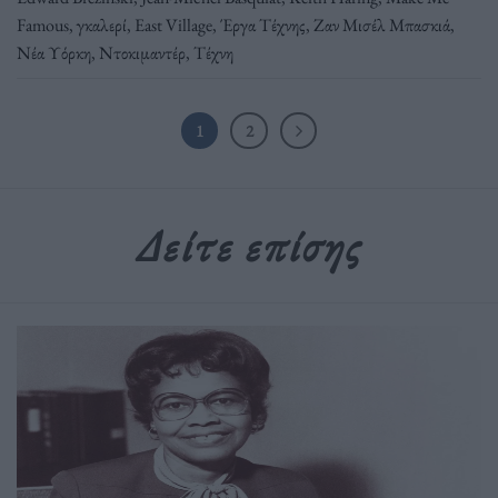
Famous
,
γκαλερί
,
Εast Village
,
Έργα Τέχνης
,
Ζαν Μισέλ Μπασκιά
,
Νέα Υόρκη
,
Ντοκιμαντέρ
,
Τέχνη
1
2
Δείτε επίσης