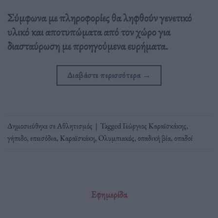
Σύμφωνα με πληροφορίες θα ληφθούν γενετικό
υλικό και αποτυπώματα από τον χώρο για
διασταύρωση με προηγούμενα ευρήματα.
Διαβάστε περισσότερα
→
Δημοσιεύθηκε σε
Αθλητισμός
|
Tagged
Γεώργιος Καραϊσκάκης
,
γήπεδο
,
επεισόδια
,
Καραϊσκάκη
,
Ολυμπιακός
,
οπαδική βία
,
οπαδοί
Εφημερίδα