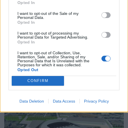
εκατ. για τον Βοτανικό
Opted In
I want to opt-out of the Sale of my
Personal Data.
Αναμένεται να «πέσουν» άμεσα οι σχετικές
Opted In
υπογραφές για την εκκίνηση του έργου.
I want to opt-out of processing my
Personal Data for Targeted Advertising.
Opted In
I want to opt-out of Collection, Use,
17.05.2023
Retention, Sale, and/or Sharing of my
Personal Data that Is Unrelated with the
Purposes for which it was collected.
Opted Out
CONFIRM
Data Deletion
Data Access
Privacy Policy