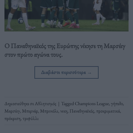
O Παναθηναϊκός της Ευρώπης νίκησε τη Μαρσέιγ
στον πρώτο αγώνα τους.
Διαβάστε περισσότερα
→
Δημοσιεύθηκε σε
Αθλητισμός
|
Tagged
Champions League
,
γήπεδο
,
Μαρσέιγ
,
Μπερνάρ
,
Μπρινιόλι
,
νικη
,
Παναθηναϊκός
,
προκριματικά
,
πρόκριση
,
τριφύλλι