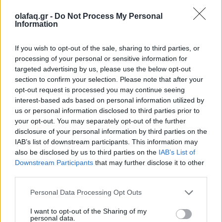
olafaq.gr -
Do Not Process My Personal
Διαβάστε περισσότερα
→
Information
If you wish to opt-out of the sale, sharing to third parties, or
processing of your personal or sensitive information for
targeted advertising by us, please use the below opt-out
Δημοσιεύθηκε σε
Αθλητικά
|
Tagged
FIBA World Basketball Cup
,
section to confirm your selection. Please note that after your
James Naismith
,
mpas
,
Naismith Trophy
,
γήπεδο
,
ΗΠΑ
,
καλάθια
,
opt-out request is processed you may continue seeing
λωτός
,
Μουντομπάσκετ
,
Μπάσκετ
,
Παγκόσμιο Πρωτάθλημα
interest-based ads based on personal information utilized by
Μπάσκετ
us or personal information disclosed to third parties prior to
your opt-out. You may separately opt-out of the further
disclosure of your personal information by third parties on the
IAB’s list of downstream participants. This information may
also be disclosed by us to third parties on the
IAB’s List of
Downstream Participants
that may further disclose it to other
Εφημερίδα
third parties.
Personal Data Processing Opt Outs
Γήπεδο Παναθηναϊκού – Εγκρίθηκε το κονδύλι των 115
I want to opt-out of the Sharing of my
personal data.