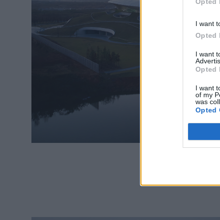
Opted 
I want t
Opted 
I want 
Advertis
Opted 
I want t
of my P
was col
Opted 