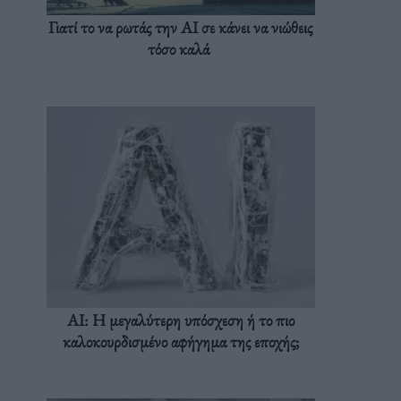
Γιατί το να ρωτάς την AI σε κάνει να νιώθεις
τόσο καλά
AI: Η μεγαλύτερη υπόσχεση ή το πιο
καλοκουρδισμένο αφήγημα της εποχής;