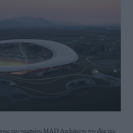
ονες του γραφείου MAD Architects την ιδέα του