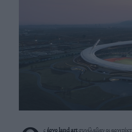
ς
έργο land art
συνέλαβαν οι αρχιτέκτ