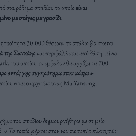
 από σκυρόδεμα σταδίου το οποίο
είναι
ένο με στέγες με γρασίδι
.
τικότητα 30.000 θέσεων, το στάδιο βρίσκεται
κά της Σαγκάης
και περιβάλλεται από δάση. Είναι
k, του οποίου το εμβαδόν θα αγγίξει τα 700
ρο εντός γης συγκρότημα στον κόσμο»
ποίου είναι ο αρχιτέκτονας Ma Yansong.
 σχήμα του σταδίου δημιουργήθηκε με σημείο
ό.
«Το τοπίο φέρνει στον νου τα τοπία πλανητών