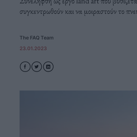
Συνελήφθη ως έργο land art που βυθίζετα
συγκεντρωθούν και να μοιραστούν το πνε
The FAQ Team
23.01.2023