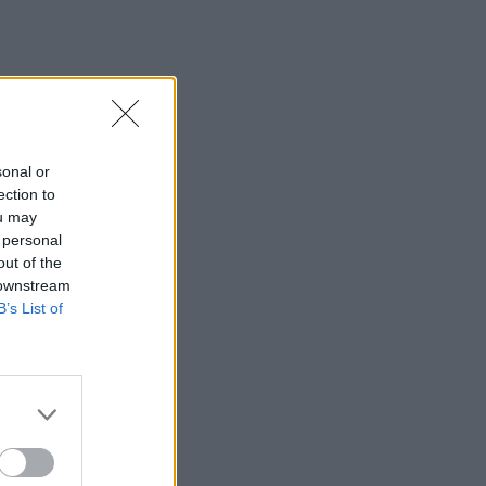
sonal or
ection to
ou may
 personal
out of the
 downstream
B’s List of