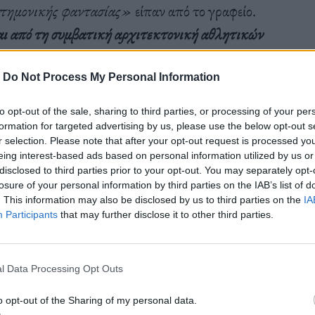
στημονικής φαντασίας»
είπαν από το γραφείο.
ι από τη συμβατική αρχιτεκτονική αθλητικών
ται μέσα στη φύση και καλωσορίζει όλους να
ης άθλησης»
πρόσθεσαν.
-
Do Not Process My Personal Information
to opt-out of the sale, sharing to third parties, or processing of your per
formation for targeted advertising by us, please use the below opt-out s
r selection. Please note that after your opt-out request is processed y
eing interest-based ads based on personal information utilized by us or
disclosed to third parties prior to your opt-out. You may separately opt-
losure of your personal information by third parties on the IAB’s list of
. This information may also be disclosed by us to third parties on the
IA
Participants
that may further disclose it to other third parties.
l Data Processing Opt Outs
o opt-out of the Sharing of my personal data.