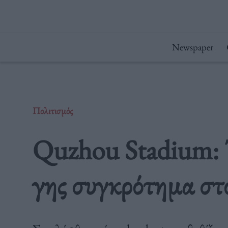
Μετάβαση
στο
περιεχόμενο
Newspaper
Πολιτισμός
Quzhou Stadium: Τ
γης συγκρότημα στ