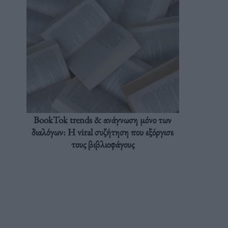
BookTok trends & ανάγνωση μόνο των
διαλόγων: Η viral συζήτηση που εξόργισε
τους βιβλιοφάγους