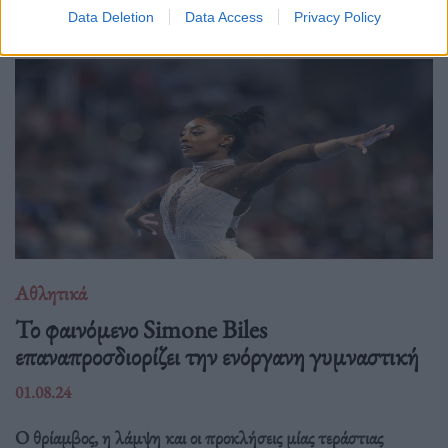
Data Deletion
Data Access
Privacy Policy
Αθλητικά
Το φαινόμενο Simone Biles
επαναπροσδιορίζει την ενόργανη γυμναστική
01.08.24
Ο θρίαμβος, η λάμψη και οι προκλήσεις μίας τεράστιας