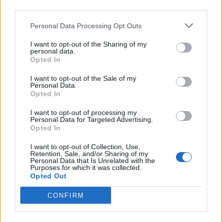
third parties.
Personal Data Processing Opt Outs
I want to opt-out of the Sharing of my
personal data.
Opted In
I want to opt-out of the Sale of my
Personal Data.
Opted In
Αθλητικά
I want to opt-out of processing my
Personal Data for Targeted Advertising.
Οι γυναίκες του WNBA ζητούν όσα τους
Opted In
αξίζουν: «Πληρώστε ό,τι μάς χρωστάτε»
I want to opt-out of Collection, Use,
Retention, Sale, and/or Sharing of my
23.07.25
Personal Data that Is Unrelated with the
Purposes for which it was collected.
Opted Out
Εκεί που όσο δυνατά και να φωνάξεις κανείς δεν σε ακούει,
είσαι αναγκασμένος να περάσεις στην επίθεση. Αυτό έκαναν
CONFIRM
και οι παίκτριες του WNBA, οι οποίες μάχονται για την δίκαιη
κατανομή των μισθών τους