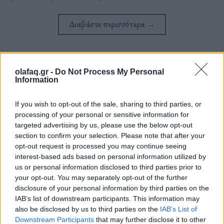
Διαβάστε περισσότερα
→
olafaq.gr -
Do Not Process My Personal
Δημοσιεύθηκε σε
Αθλητικά
|
Tagged
Cerezo
,
Ciro Ferrara
,
Del Piero
,
Information
Desailly
,
Mihajlovic
,
Roberto Baggio
,
sports stories
,
Vierchowod
,
Γιουβέντους
,
Ποδόσφαιρο
,
Ρομπέρτο Μαντσίνι
,
Σαμπντόρια
,
If you wish to opt-out of the sale, sharing to third parties, or
Τζιανλούκα Βιάλι
,
Τσέλσι
processing of your personal or sensitive information for
targeted advertising by us, please use the below opt-out
section to confirm your selection. Please note that after your
opt-out request is processed you may continue seeing
interest-based ads based on personal information utilized by
us or personal information disclosed to third parties prior to
Δείτε επίσης
your opt-out. You may separately opt-out of the further
disclosure of your personal information by third parties on the
IAB’s list of downstream participants. This information may
also be disclosed by us to third parties on the
IAB’s List of
Downstream Participants
that may further disclose it to other