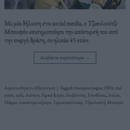
Με μία δήλωση στα social media, ο Τζιανλουίτζι
Μπουφόν επισημοποίησε την απόσυρσή του από
την ενεργό δράση, σε ηλικία 45 ετών.
Διαβάστε περισσότερα
→
Δημοσιεύθηκε σε
Αθλητισμός
|
Tagged
champion league
,
FIFA
,
real
estate
,
uefa
,
Ακίνητα
,
Γηραιά Κυρία
,
Γιουβέντους
,
Επενδύσεις
,
Ιταλία
,
Πάρμα
,
σκουάντρα ατζούρα
,
Τερματοφύλακας
,
Τζιανλουίτζι Μπουφόν