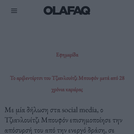
Μετάβαση
στο
περιεχόμενο
Εφημερίδα
Το αριβεντέρτσι του Τζιανλουίτζι Μπουφόν μετά από 28
χρόνια καριέρας
Με μία δήλωση στα social media, ο
Τζιανλουίτζι Μπουφόν επισημοποίησε την
απόσυρσή του από την ενεργό δράση, σε