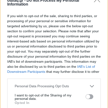
olafaq.gr -
Do Not Process My Personal
Information
Ιστορίες
If you wish to opt-out of the sale, sharing to third parties, or
Η Gladys West και τα μαθηματικά που
processing of your personal or sensitive information for
κρατούν το GPS στη θέση του
targeted advertising by us, please use the below opt-out
section to confirm your selection. Please note that after your
28.01.26
opt-out request is processed you may continue seeing
interest-based ads based on personal information utilized by
Η Gladys West έθεσε τις βάσεις του σύγχρονου GPS,
us or personal information disclosed to third parties prior to
μετατρέποντας δορυφορικά δεδομένα, υπομονή και καθαρά
your opt-out. You may separately opt-out of the further
μαθηματικά σε παγκόσμια ακρίβεια.
disclosure of your personal information by third parties on the
IAB’s list of downstream participants. This information may
also be disclosed by us to third parties on the
IAB’s List of
Downstream Participants
that may further disclose it to other
third parties.
Personal Data Processing Opt Outs
I want to opt-out of the Sharing of my
personal data.
Opted In