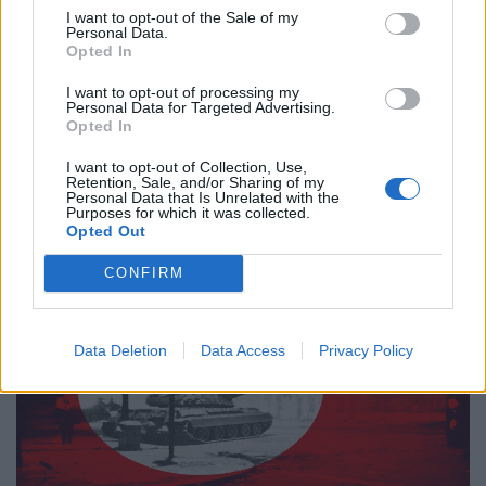
I want to opt-out of the Sale of my
Personal Data.
Opted In
Ιστορίες
I want to opt-out of processing my
Personal Data for Targeted Advertising.
Ο Αργύρης, τώρα, χαμογελά…
Opted In
I want to opt-out of Collection, Use,
20.11.25
Retention, Sale, and/or Sharing of my
Personal Data that Is Unrelated with the
Purposes for which it was collected.
Μια ηχογραφία του Αργύρη Ζήλου.
Opted Out
CONFIRM
Data Deletion
Data Access
Privacy Policy