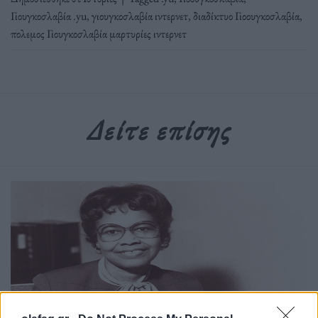
Γιουγκοσλαβία .yu
,
γιουγκοσλαβία ιντερνετ
,
διαδίκτυο Γιοουγκοσλαβία
,
πολεμος Γιουγκοσλαβία μαρτυρίες ιντερνετ
Δείτε επίσης