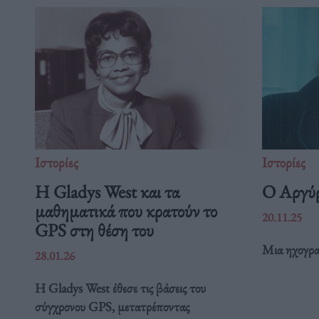
Ιστορίες
Ιστορίες
Η Gladys West και τα
Ο Αργύρ
μαθηματικά που κρατούν το
20.11.25
GPS στη θέση του
Μια ηχογρα
28.01.26
Η Gladys West έθεσε τις βάσεις του
σύγχρονου GPS, μετατρέποντας