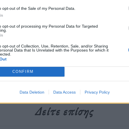
.
o opt-out of the Sale of my Personal Data.
In
to opt-out of processing my Personal Data for Targeted
περισσότερα
→
ing.
In
o opt-out of Collection, Use, Retention, Sale, and/or Sharing
ersonal Data that Is Unrelated with the Purposes for which it
lected.
Out
σλαβία .yu
,
γιουγκοσλαβία ιντερνετ
,
διαδίκτυο Γιοουγκοσλαβία
,
CONFIRM
Data Deletion
Data Access
Privacy Policy
Δείτε επίσης