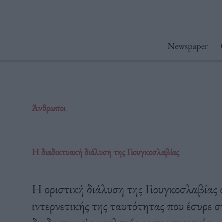
Μετάβαση
στο
περιεχόμενο
Newspaper
Άνθρωποι
Η διαδικτυακή διάλυση της Γιουγκοσλαβίας
Η οριστική διάλυση της Γιουγκοσλαβίας 
ιντερνετικής της ταυτότητας που έσυρε σ