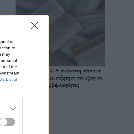
sonal or
ection to
ou may
 personal
out of the
BookTok trends & ανάγνωση μόνο των
 downstream
διαλόγων: Η viral συζήτηση που εξόργισε
B’s List of
τους βιβλιοφάγους