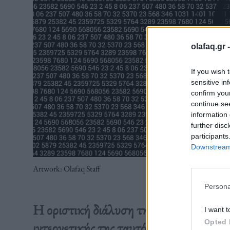
olafaq.gr 
If you wish 
sensitive in
confirm you
continue se
information 
further disc
participants
Downstream 
Artwork: Olafaq Staff
Persona
Η οριστική διάλυση της Γιουγκοσλαβία
I want t
Opted 
ιντερνετικής της ταυτότητας που έσυρε