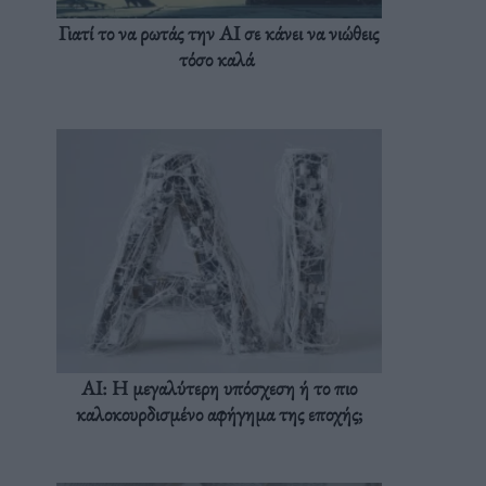
Γιατί το να ρωτάς την AI σε κάνει να νιώθεις
τόσο καλά
AI: Η μεγαλύτερη υπόσχεση ή το πιο
καλοκουρδισμένο αφήγημα της εποχής;