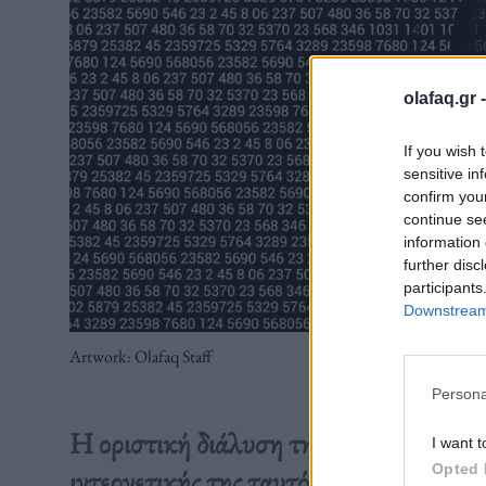
olafaq.gr 
If you wish 
sensitive in
confirm you
continue se
information 
further disc
participants
Downstream 
Artwork: Olafaq Staff
Persona
Η οριστική διάλυση της Γιουγκοσλαβία
I want t
Opted 
ιντερνετικής της ταυτότητας που έσυρε