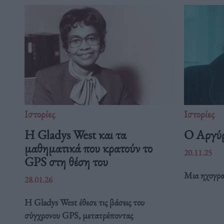
Ιστορίες
Ιστορίες
Η Gladys West και τα
Ο Αργύρ
μαθηματικά που κρατούν το
20.11.25
GPS στη θέση του
Μια ηχογρα
28.01.26
Η Gladys West έθεσε τις βάσεις του
σύγχρονου GPS, μετατρέποντας