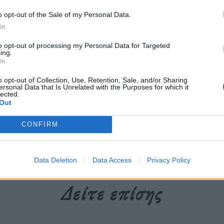
.
o opt-out of the Sale of my Personal Data.
In
to opt-out of processing my Personal Data for Targeted
περισσότερα
→
ing.
In
o opt-out of Collection, Use, Retention, Sale, and/or Sharing
ersonal Data that Is Unrelated with the Purposes for which it
lected.
Out
σλαβία .yu
,
γιουγκοσλαβία ιντερνετ
,
διαδίκτυο Γιοουγκοσλαβία
,
CONFIRM
Data Deletion
Data Access
Privacy Policy
Δείτε επίσης