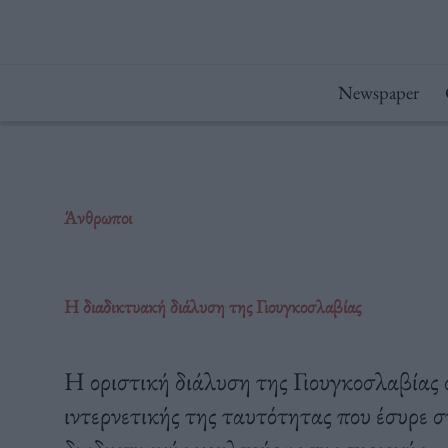
Μετάβαση
στο
περιεχόμενο
Newspaper
Άνθρωποι
Η διαδικτυακή διάλυση της Γιουγκοσλαβίας
Η οριστική διάλυση της Γιουγκοσλαβίας 
ιντερνετικής της ταυτότητας που έσυρε σ