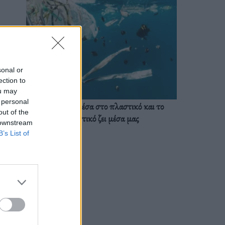
sonal or
ection to
ou may
 personal
Ζούμε ήδη μέσα στο πλαστικό και το
out of the
πλαστικό ζει μέσα μας
 downstream
B’s List of