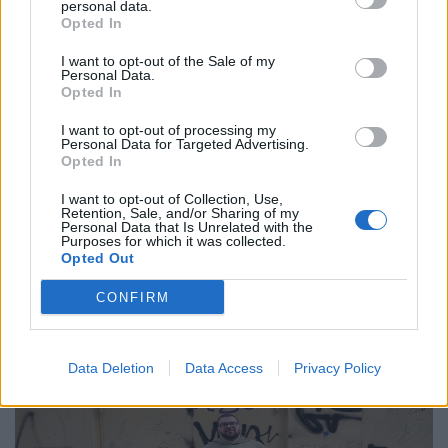
personal data.
Opted In
I want to opt-out of the Sale of my
Personal Data.
Opted In
I want to opt-out of processing my
Personal Data for Targeted Advertising.
Common People
Opted In
Αλίκη Ανδρειωμένου, Ηθοποιός
I want to opt-out of Collection, Use,
Retention, Sale, and/or Sharing of my
Personal Data that Is Unrelated with the
07.05.26
Purposes for which it was collected.
Opted Out
Το Olafaq περπατά στους δρόμους της Αθήνας και
CONFIRM
ανακαλύπτει τη μαγεία που κρύβεται στις καθημερινές
ιστορίες των απλών ανθρώπων.
Data Deletion
Data Access
Privacy Policy