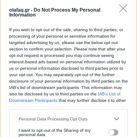
O φρουρός της αυθεντικής συναυλιακής
πίστης
olafaq.gr -
Do Not Process My Personal
Information
28.05.26
If you wish to opt-out of the sale, sharing to third parties, or
Κάθε καλοκαίρι δεν έρχονται μόνο οι συναυλίες. Έρχεται κι
processing of your personal or sensitive information for
εκείνος που θα σου πει αν αξίζεις να είσαι εκεί. Spoiler: «δεν
targeted advertising by us, please use the below opt-out
section to confirm your selection. Please note that after your
αξίζεις».
opt-out request is processed you may continue seeing
interest-based ads based on personal information utilized by
us or personal information disclosed to third parties prior to
your opt-out. You may separately opt-out of the further
disclosure of your personal information by third parties on the
IAB’s list of downstream participants. This information may
also be disclosed by us to third parties on the
IAB’s List of
Downstream Participants
that may further disclose it to other
third parties.
Personal Data Processing Opt Outs
I want to opt-out of the Sharing of my
personal data.