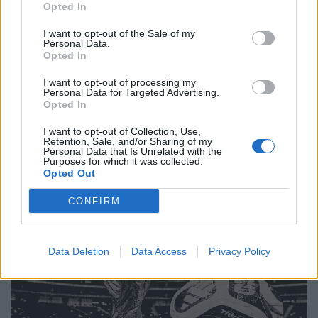
Opted In
Απόψεις
Πολιτιστική στασιμότητα powered by AI:
I want to opt-out of the Sale of my
Personal Data.
Tο μέλλον μοιάζει ήδη βαρετό
Opted In
20.05.26
I want to opt-out of processing my
Personal Data for Targeted Advertising.
Opted In
Νέα έρευνα δείχνει πως όταν η τεχνητή νοημοσύνη τρέφεται
με δικό της περιεχόμενο, καταλήγει να παράγει όλο και πιο
I want to opt-out of Collection, Use,
Retention, Sale, and/or Sharing of my
άψυχο, προβλέψιμο και μέτριο υλικό. Με λίγα λόγια, το
Personal Data that Is Unrelated with the
Purposes for which it was collected.
internet μετατρέπεται σιγά σιγά
Opted Out
CONFIRM
Data Deletion
Data Access
Privacy Policy