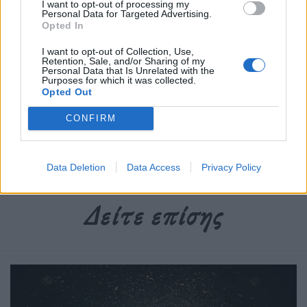
I want to opt-out of processing my
Personal Data for Targeted Advertising.
Opted In
Διαβάστε περισσότερα
→
I want to opt-out of Collection, Use,
Retention, Sale, and/or Sharing of my
Personal Data that Is Unrelated with the
Purposes for which it was collected.
Opted Out
Δημοσιεύθηκε σε
Μουσική
|
Tagged
Calvin Klein
,
FKA Twigs
,
video
CONFIRM
clip
Data Deletion
Data Access
Privacy Policy
Δείτε επίσης