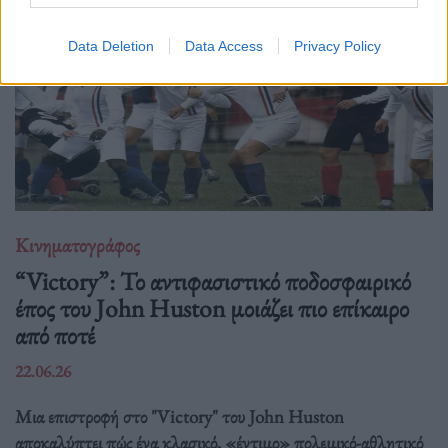
Data Deletion
Data Access
Privacy Policy
Κινηματογράφος
“Victory”: Το αντιφασιστικό ποδοσφαιρικό
έπος του John Huston μοιάζει πιο επίκαιρο
από ποτέ
22.06.26
Μια επιστροφή στο "Victory" του John Huston
αποκαλύπτει πώς ένα κλασικό, «έντιμο» πολεμικό-αθλητικό