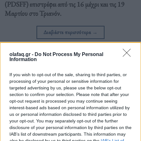
(PDSFF) επιστρέφει από τις 16 μέχρι και τις 19
Μαρτίου στο Τριανόν.
Διαβάστε περισσότερα
→
olafaq.gr -
Do Not Process My Personal
Information
Δημοσιεύθηκε σε
Κινηματογράφος
|
Tagged
Positively Different
,
Μικρού Μήκους
,
Ταινίες
,
Φεστιβάλ Ταινιών Μικρού Μήκους
If you wish to opt-out of the sale, sharing to third parties, or
processing of your personal or sensitive information for
targeted advertising by us, please use the below opt-out
section to confirm your selection. Please note that after your
opt-out request is processed you may continue seeing
interest-based ads based on personal information utilized by
Δείτε επίσης
us or personal information disclosed to third parties prior to
your opt-out. You may separately opt-out of the further
disclosure of your personal information by third parties on the
IAB’s list of downstream participants. This information may
also be disclosed by us to third parties on the
IAB’s List of