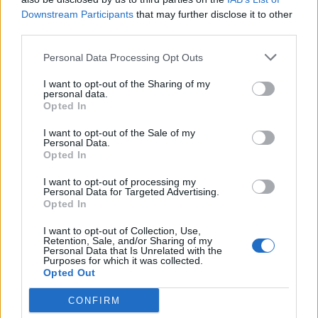
Downstream Participants
that may further disclose it to other
third parties.
Personal Data Processing Opt Outs
I want to opt-out of the Sharing of my
personal data.
Opted In
I want to opt-out of the Sale of my
Personal Data.
Opted In
Κινηματογράφος
The Blair Witch Project επιστρέφει στους
I want to opt-out of processing my
Personal Data for Targeted Advertising.
κινηματογράφους με νέα ταινία το 2027
Opted In
01.07.26
I want to opt-out of Collection, Use,
Retention, Sale, and/or Sharing of my
Personal Data that Is Unrelated with the
Όλα όσα γνωρίζουμε για τη νέα εκδοχή του The Blair Witch
Purposes for which it was collected.
Opted Out
Project από τη Lionsgate: ημερομηνία
CONFIRM