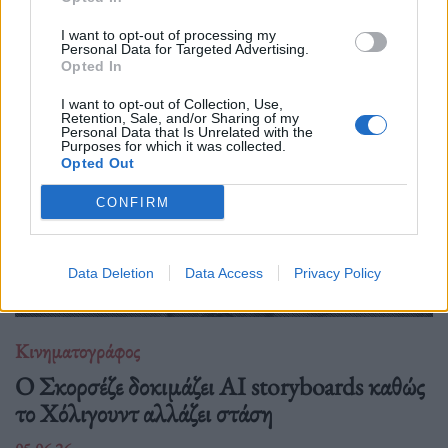
αποκαλύπτει πώς ένα κλασικό, «έντιμο» πολεμικό-αθλητικό
δράμα για αιχμαλώτους και προπαγάνδα αποκτά σήμερα πιο
I want to opt-out of processing my
σκοτεινές και πολιτικές αναγνώσεις.
Personal Data for Targeted Advertising.
Opted In
I want to opt-out of Collection, Use,
Retention, Sale, and/or Sharing of my
Personal Data that Is Unrelated with the
Purposes for which it was collected.
Opted Out
CONFIRM
Data Deletion
Data Access
Privacy Policy
Κινηματογράφος
Ο Σκορσέζε δοκιμάζει AI storyboards καθώς
το Χόλιγουντ αλλάζει στάση