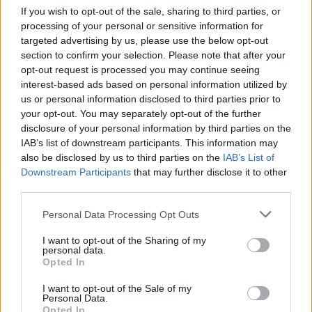
If you wish to opt-out of the sale, sharing to third parties, or
processing of your personal or sensitive information for
targeted advertising by us, please use the below opt-out
section to confirm your selection. Please note that after your
opt-out request is processed you may continue seeing
interest-based ads based on personal information utilized by
us or personal information disclosed to third parties prior to
your opt-out. You may separately opt-out of the further
disclosure of your personal information by third parties on the
IAB’s list of downstream participants. This information may
also be disclosed by us to third parties on the
IAB’s List of
Κινηματογράφος
Downstream Participants
that may further disclose it to other
third parties.
“Victory”: Το αντιφασιστικό ποδοσφαιρικό
έπος του John Huston μοιάζει πιο επίκαιρο
Personal Data Processing Opt Outs
από ποτέ
I want to opt-out of the Sharing of my
personal data.
22.06.26
Opted In
I want to opt-out of the Sale of my
Μια επιστροφή στο "Victory" του John Huston
Personal Data.
Opted In