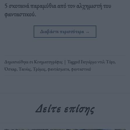
5 σκοτεινά παραμύθια από τον αλχημιστή του
φανταστικού.
Διαβάστε περισσότερα
→
Δημοσιεύθηκε σε
Κινηματογράφος
|
Tagged
Γκιγιέρμο ντελ Τόρο
,
Όσκαρ
,
Ταινίες
,
Τρόμος
,
φαντάσματα
,
φανταστικό
Δείτε επίσης