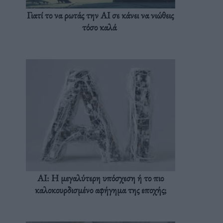
Γιατί το να ρωτάς την AI σε κάνει να νιώθεις
τόσο καλά
AI: Η μεγαλύτερη υπόσχεση ή το πιο
καλοκουρδισμένο αφήγημα της εποχής;