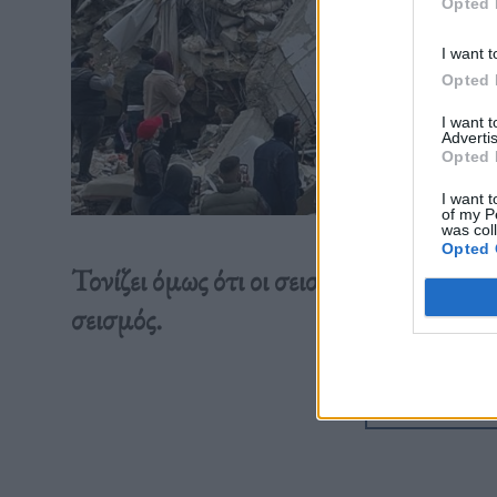
Opted 
I want t
Opted 
I want 
Advertis
Opted 
I want t
of my P
was col
Opted 
Τονίζει όμως ότι οι σεισμολόγοι δεν γν
σεισμός.
Διαβάστε 