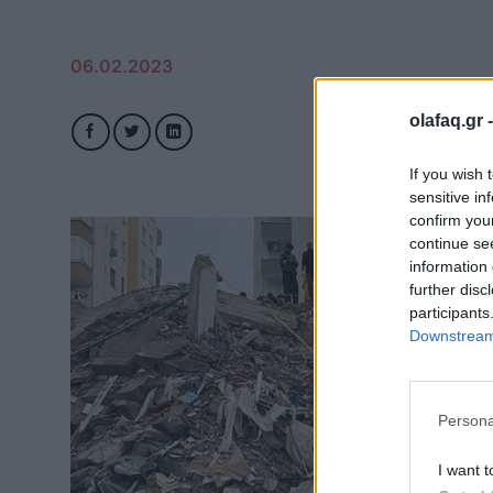
06.02.2023
olafaq.gr 
If you wish 
sensitive in
confirm you
continue se
information 
further disc
participants
Downstream 
Persona
I want t