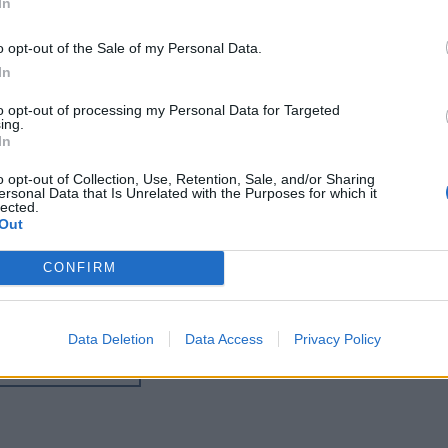
In
o opt-out of the Sale of my Personal Data.
In
to opt-out of processing my Personal Data for Targeted
ing.
In
o opt-out of Collection, Use, Retention, Sale, and/or Sharing
ersonal Data that Is Unrelated with the Purposes for which it
lected.
Out
ωρίζουν ακόμη αν αυτός ήταν ο κύριος
CONFIRM
Data Deletion
Data Access
Privacy Policy
περισσότερα
→