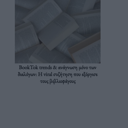
BookTok trends & ανάγνωση μόνο των
διαλόγων: Η viral συζήτηση που εξόργισε
τους βιβλιοφάγους