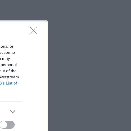
sonal or
ection to
ou may
 personal
out of the
 downstream
B’s List of