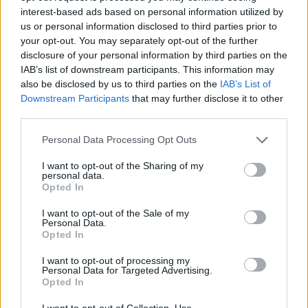
interest-based ads based on personal information utilized by
us or personal information disclosed to third parties prior to
your opt-out. You may separately opt-out of the further
disclosure of your personal information by third parties on the
IAB’s list of downstream participants. This information may
also be disclosed by us to third parties on the
IAB’s List of
Downstream Participants
that may further disclose it to other
third parties.
Personal Data Processing Opt Outs
I want to opt-out of the Sharing of my
Υγεία
personal data.
Opted In
Κάταγμα κόπωσης: O αθόρυβος
τραυματισμός που σε σταματά πριν το
I want to opt-out of the Sale of my
Personal Data.
καταλάβεις
Opted In
11.04.26
I want to opt-out of processing my
Personal Data for Targeted Advertising.
Opted In
Δεν έρχεται με θόρυβο, αλλά με επιμονή· το κάταγμα
I want to opt-out of Collection, Use,