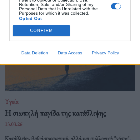
κόπωσης είναι το μήνυμα του σώματος όταν η
Retention, Sale, and/or Sharing of my
υπερπροσπάθεια ξεπερνά τα όριά του.
Personal Data that Is Unrelated with the
Purposes for which it was collected.
Opted Out
CONFIRM
Data Deletion
Data Access
Privacy Policy
Υγεία
Η σιωπηλή παγίδα της κατάθλιψης
13.03.26
Κατάθλιψη, βαθιά προσωπική, αλλά και συλλογική "νόσος".