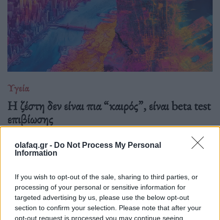
Υγεία
Η ζέστη δεν είναι πια “καιρός”, είναι beta test
επιβίωσης
21.04.26
olafaq.gr -
Do Not Process My Personal
Information
Ξεχάστε το θερμόμετρο και το «πιες νεράκι». Η νέα ζέστη
μετριέται στο πόσο γρήγορα λυγίζει το σώμα, ενώ οι πόλεις
If you wish to opt-out of the sale, sharing to third parties, or
συνεχίζουν να λειτουργούν σαν να βρισκόμαστε ακόμη στο
processing of your personal or sensitive information for
1994 και περιμένουμε αεράκι.
targeted advertising by us, please use the below opt-out
section to confirm your selection. Please note that after your
opt-out request is processed you may continue seeing