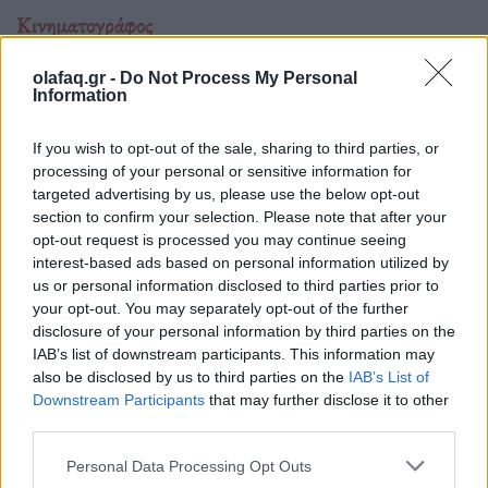
Κινηματογράφος
The Blair Witch Project επιστρέφει στους
olafaq.gr -
Do Not Process My Personal
κινηματογράφους με νέα ταινία το 2027
Information
01.07.26
If you wish to opt-out of the sale, sharing to third parties, or
processing of your personal or sensitive information for
Όλα όσα γνωρίζουμε για τη νέα εκδοχή του The Blair Witch
targeted advertising by us, please use the below opt-out
Project από τη Lionsgate: ημερομηνία
section to confirm your selection. Please note that after your
opt-out request is processed you may continue seeing
interest-based ads based on personal information utilized by
us or personal information disclosed to third parties prior to
your opt-out. You may separately opt-out of the further
disclosure of your personal information by third parties on the
IAB’s list of downstream participants. This information may
also be disclosed by us to third parties on the
IAB’s List of
Downstream Participants
that may further disclose it to other
third parties.
Personal Data Processing Opt Outs