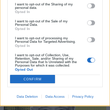
I want to opt-out of the Sharing of my
personal data.
Κινηματογράφος
Opted In
“Victory”: Το αντιφασιστικό ποδοσφαιρικό
I want to opt-out of the Sale of my
έπος του John Huston μοιάζει πιο επίκαιρο
Personal Data.
Opted In
από ποτέ
I want to opt-out of processing my
22.06.26
Personal Data for Targeted Advertising.
Opted In
Μια επιστροφή στο "Victory" του John Huston
I want to opt-out of Collection, Use,
αποκαλύπτει πώς ένα κλασικό, «έντιμο» πολεμικό-αθλητικό
Retention, Sale, and/or Sharing of my
Personal Data that Is Unrelated with the
δράμα για αιχμαλώτους και προπαγάνδα αποκτά σήμερα πιο
Purposes for which it was collected.
Opted Out
σκοτεινές και πολιτικές αναγνώσεις.
CONFIRM
Data Deletion
Data Access
Privacy Policy