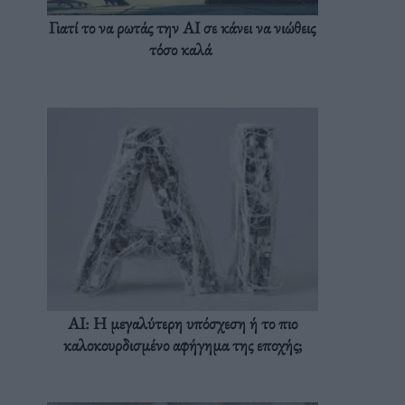
Γιατί το να ρωτάς την AI σε κάνει να νιώθεις
τόσο καλά
AI: Η μεγαλύτερη υπόσχεση ή το πιο
καλοκουρδισμένο αφήγημα της εποχής;