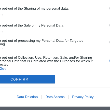
o opt-out of the Sharing of my personal data.
 αναθεωρήσεις τον τρόπο που
In
 που καθρεφτίζουν τις ανησυχίες σου και
o opt-out of the Sale of my Personal Data.
ν προοπτικών για τη ζωή και την
In
to opt-out of processing my Personal Data for Targeted
ing.
In
περισσότερα
→
o opt-out of Collection, Use, Retention, Sale, and/or Sharing
ersonal Data that Is Unrelated with the Purposes for which it
lected.
Out
CONFIRM
νίες
,
τρόπο σκέψης
Data Deletion
Data Access
Privacy Policy