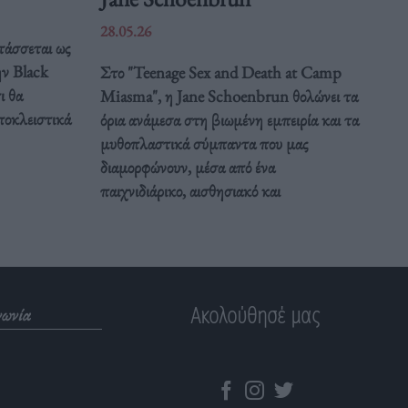
28.05.26
τάσσεται ως
ην Black
Στο "Teenage Sex and Death at Camp
ι θα
Miasma", η Jane Schoenbrun θολώνει τα
ποκλειστικά
όρια ανάμεσα στη βιωμένη εμπειρία και τα
μυθοπλαστικά σύμπαντα που μας
διαμορφώνουν, μέσα από ένα
παιχνιδιάρικο, αισθησιακό και
Ακολούθησέ μας
νωνία