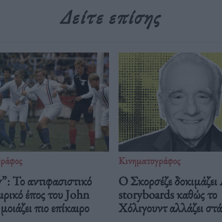
Δείτε επίσης
γράφος
Κινηματογράφος
”: Το αντιφασιστικό
Ο Σκορσέζε δοκιμάζει
ρικό έπος του John
storyboards καθώς το
οιάζει πιο επίκαιρο
Χόλιγουντ αλλάζει στ