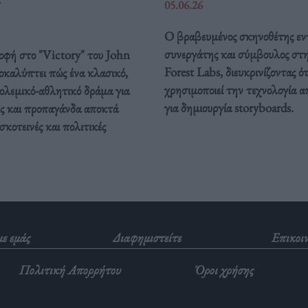
05.06.26
Ο βραβευμένος σκηνοθέτης εν
συνεργάτης και σύμβουλος στ
οφή στο "Victory" του John
Forest Labs, διευκρινίζοντας ότ
καλύπτει πώς ένα κλασικό,
χρησιμοποιεί την τεχνολογία α
ολεμικό-αθλητικό δράμα για
για δημιουργία storyboards.
ς και προπαγάνδα αποκτά
σκοτεινές και πολιτικές
με εμάς
Διαφημιστείτε
Επικοι
Πολιτική Απορρήτου
Όροι χρήσης