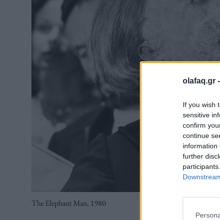
olafaq.gr 
If you wish 
sensitive in
confirm you
continue se
information 
further disc
participants
Downstream 
The Elephant Man, 1980
Persona