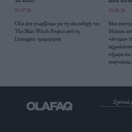
01.07.26
22.06.26
Όλα όσα γνωρίζουμε για τη νέα εκδοχή του
Μια επιστρ
The Blair Witch Project από τη
Huston απο
Lionsgate: ημερομηνία
«έντιμο» π
αιχμαλώτου
σήμερα πιο 
αναγνώσεις.
Σχετικά 