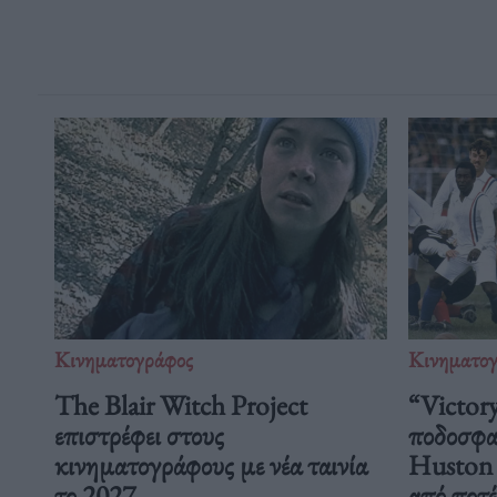
Κινηματογράφος
Κινηματο
The Blair Witch Project
“Victory
επιστρέφει στους
ποδοσφαι
κινηματογράφους με νέα ταινία
Huston μ
το 2027
από ποτέ