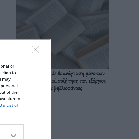
sonal or
BookTok trends & ανάγνωση μόνο των
ection to
ou may
διαλόγων: Η viral συζήτηση που εξόργισε
 personal
τους βιβλιοφάγους
out of the
 downstream
B’s List of