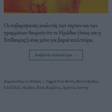
Οι σοβαροφανείς αναλυτές των τεχνών και των
γραμμάτων θεωρούν ότι το Ηρώδειο (όπως και η
Επίδαυρος!) είναι μόνο για βαριά κουλτούρα.
Διαβάστε περισσότερα
→
Δημοσιεύθηκε σε
Απόψεις
|
Tagged
Άννα Βίσση
,
Βίσση Ηρώδειο
,
ΕΛΕΠΑΠ
,
Ηρώδειο
,
Νίκος Καρβέλας
,
Χρήστος Λεοντής