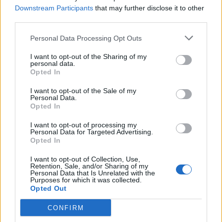
Downstream Participants
that may further disclose it to other
third parties.
Personal Data Processing Opt Outs
I want to opt-out of the Sharing of my
personal data.
Opted In
I want to opt-out of the Sale of my
Personal Data.
Αγορά
Opted In
Πλήρης οδηγός για να επιλέξετε τα καλύτερα
I want to opt-out of processing my
Personal Data for Targeted Advertising.
οnline Φρουτάκια στο διαδίκτυο
Opted In
17.11.25
I want to opt-out of Collection, Use,
Retention, Sale, and/or Sharing of my
Personal Data that Is Unrelated with the
Τα οnline Φρουτάκια αποτελούν έναν από τους
Purposes for which it was collected.
Opted Out
συναρπαστικότερους προορισμούς για τους φίλους των
τυχερών παιχνιδιών στο διαδίκτυο.
CONFIRM