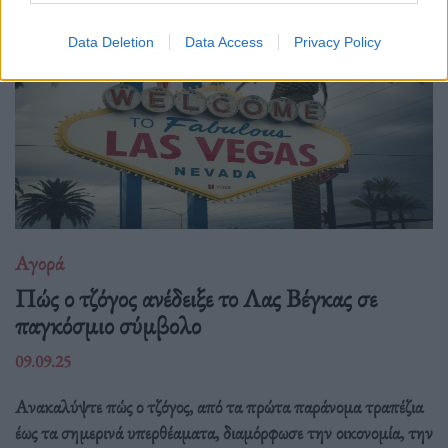
Data Deletion
Data Access
Privacy Policy
Αγορά
Πώς ο τζόγος ανέδειξε το Λας Βέγκας σε
παγκόσμιο σύμβολο
09.09.25
Ανακαλύψτε πώς ο τζόγος, από τα πρώτα παράνομα τραπέζια
έως τα σημερινά υπερθέαματα, διαμόρφωσε την οικονομία, την