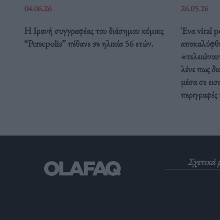
04.06.26
26.05.26
Η Ιρανή συγγραφέας του διάσημου κόμικς
Ένα viral p
“Persepolis” πέθανε σε ηλικία 56 ετών.
αποκαλύφθη
«τελειώνουν
λένε πως δι
μέσα σε εισ
περιγραφές 
Σχετικά 