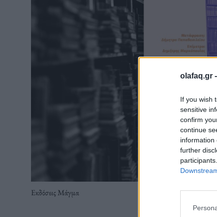
olafaq.gr 
If you wish 
sensitive in
confirm you
continue se
information 
further disc
participants
Downstream 
Εκδόσεις Μάγμα
Persona