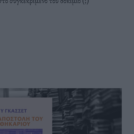
το συγκεκριμένο του δοκίμιο (;)