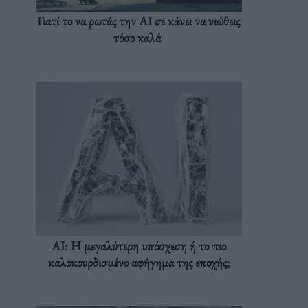
Γιατί το να ρωτάς την AI σε κάνει να νιώθεις
τόσο καλά
AI: Η μεγαλύτερη υπόσχεση ή το πιο
καλοκουρδισμένο αφήγημα της εποχής;