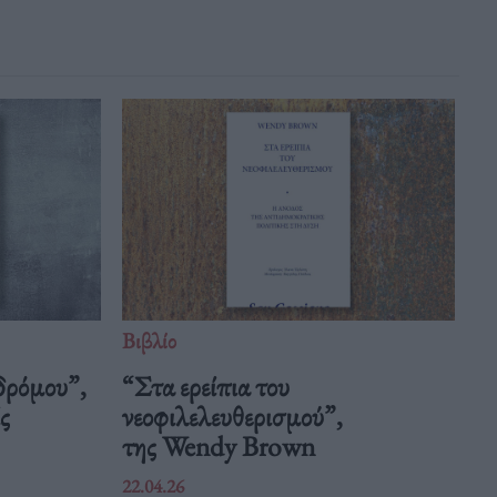
Βιβλίο
δρόμου”,
“Στα ερείπια του
ς
νεοφιλελευθερισμού”,
της Wendy Brown
22.04.26