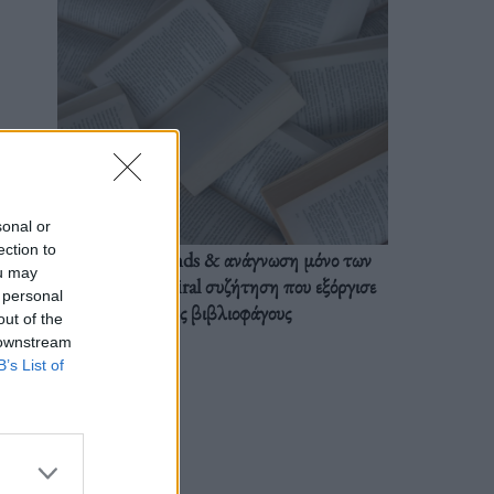
sonal or
ection to
BookTok trends & ανάγνωση μόνο των
ou may
διαλόγων: Η viral συζήτηση που εξόργισε
 personal
τους βιβλιοφάγους
out of the
 downstream
B’s List of