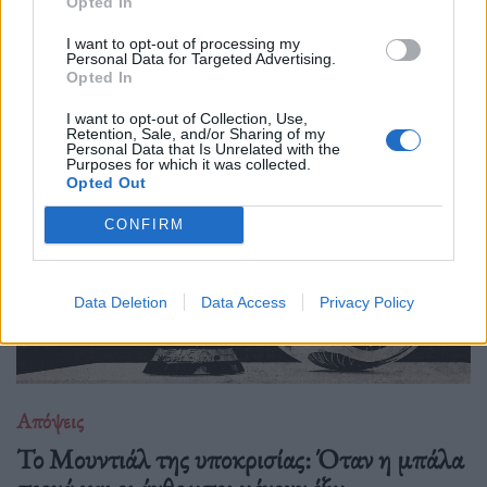
Opted In
Νέα έρευνα δείχνει πως όταν η τεχνητή νοημοσύνη τρέφεται
με δικό της περιεχόμενο, καταλήγει να παράγει όλο και πιο
I want to opt-out of processing my
Personal Data for Targeted Advertising.
άψυχο, προβλέψιμο και μέτριο υλικό. Με λίγα λόγια, το
Opted In
internet μετατρέπεται σιγά σιγά
I want to opt-out of Collection, Use,
Retention, Sale, and/or Sharing of my
Personal Data that Is Unrelated with the
Purposes for which it was collected.
Opted Out
CONFIRM
Data Deletion
Data Access
Privacy Policy
Απόψεις
Το Μουντιάλ της υποκρισίας: Όταν η μπάλα