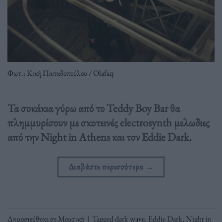
Φωτ.: Κική Παπαδοπούλου / Olafaq
Τα σοκάκια γύρω από το Teddy Boy Bar θα
πλημμυρίσουν με σκοτεινές electrosynth μελωδιες
από την Night in Athens και τον Eddie Dark.
Διαβάστε περισσότερα
→
Δημοσιεύθηκε σε
Μουσική
|
Tagged
dark wave
,
Eddie Dark
,
Night in