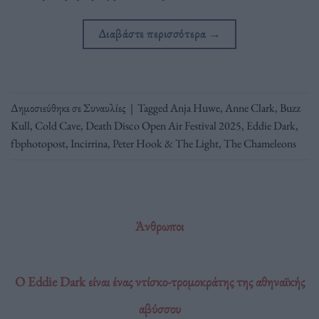
Διαβάστε περισσότερα
→
Δημοσιεύθηκε σε
Συναυλίες
|
Tagged
Anja Huwe
,
Anne Clark
,
Buzz
Kull
,
Cold Cave
,
Death Disco Open Air Festival 2025
,
Eddie Dark
,
fbphotopost
,
Incirrina
,
Peter Hook & The Light
,
The Chameleons
Άνθρωποι
O Eddie Dark είναι ένας ντίσκο-τρομοκράτης της αθηναϊκής
αβύσσου