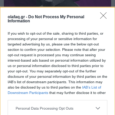
olafaq.gr -
Do Not Process My Personal
Γνωστοί και άγνωστοι, επαγγελματίες και
Information
ερασιτέχνες DJ’s, μουσικοί και παραγωγοί
φτιάχνουν ειδικά για το Olafaq μοναδικές λίστες με
If you wish to opt-out of the sale, sharing to third parties, or
processing of your personal or sensitive information for
αγαπημένα τους τραγούδια.
targeted advertising by us, please use the below opt-out
section to confirm your selection. Please note that after your
opt-out request is processed you may continue seeing
Διαβάστε περισσότερα
→
interest-based ads based on personal information utilized by
us or personal information disclosed to third parties prior to
your opt-out. You may separately opt-out of the further
disclosure of your personal information by third parties on the
IAB’s list of downstream participants. This information may
Δημοσιεύθηκε σε
Playlists
|
Tagged
Eddie Dark
,
Playlists
,
Μουσική
also be disclosed by us to third parties on the
IAB’s List of
Downstream Participants
that may further disclose it to other
third parties.
Personal Data Processing Opt Outs
Άνθρωποι