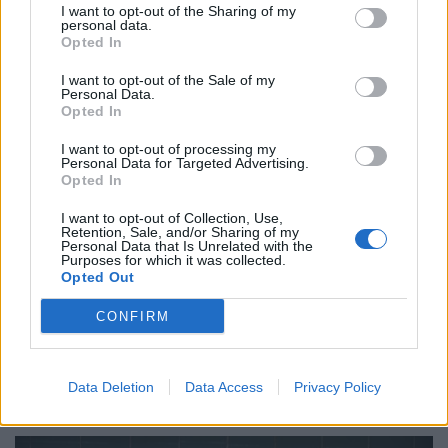
I want to opt-out of the Sharing of my
personal data.
Opted In
Eddie Dark, Καλλιτέχνης
I want to opt-out of the Sale of my
Personal Data.
Opted In
Το Olafaq περπατάει στην πόλη και
I want to opt-out of processing my
Personal Data for Targeted Advertising.
μαγεύεται από τη μη προβλέψιμη γοητεία
Opted In
των ανθρώπων της διπλανής πόρτας.
I want to opt-out of Collection, Use,
Retention, Sale, and/or Sharing of my
Personal Data that Is Unrelated with the
Purposes for which it was collected.
Opted Out
26.05.2023
CONFIRM
Data Deletion
Data Access
Privacy Policy