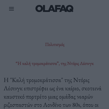
Μετάβαση
στο
περιεχόμενο
Πολιτισμός
“Η καλή τρομοκράτισσα”, της Ντόρις Λέσινγκ
Η "Καλή τρομοκράτισσα" της Ντόρις
Λέσινγκ επιστρέφει ως ένα καίριο, σκοτεινά
καυστικό πορτρέτο μιας ομάδας νεαρών
ριζοσπαστών στο Λονδίνο των 80s, όπου οι