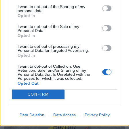
I want to opt-out of the Sharing of my
personal data.
Opted In
Βιβλίο
I want to opt-out of the Sale of my
Personal Data.
BookTok trends & ανάγνωση μόνο των
Opted In
διαλόγων: Η viral συζήτηση που εξόργισε
I want to opt-out of processing my
τους βιβλιοφάγους
Personal Data for Targeted Advertising.
Opted In
26.05.26
I want to opt-out of Collection, Use,
Retention, Sale, and/or Sharing of my
Ένα viral post στο X άναψε φωτιές όταν αποκαλύφθηκε ότι
Personal Data that Is Unrelated with the
Purposes for which it was collected.
κάποιοι που «τελειώνουν» δεκάδες βιβλία τον χρόνο λένε πως
Opted Out
διαβάζουν μόνο ό,τι βρίσκεται μέσα σε εισαγωγικά,
παραλείποντας περιγραφές και ολόκλη
CONFIRM
Data Deletion
Data Access
Privacy Policy