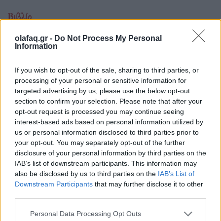
Βιβλίο
Marjane Satrapi: «Δεν θεωρώ τον εαυτό μου
olafaq.gr -
Do Not Process My Personal
επαναστάτρια. Λέω απλώς αυτό που
Information
σκέφτομαι»
If you wish to opt-out of the sale, sharing to third parties, or
04.06.26
processing of your personal or sensitive information for
targeted advertising by us, please use the below opt-out
Η Ιρανή συγγραφέας του διάσημου κόμικς “Persepolis”
section to confirm your selection. Please note that after your
opt-out request is processed you may continue seeing
πέθανε σε ηλικία 56 ετών.
interest-based ads based on personal information utilized by
us or personal information disclosed to third parties prior to
your opt-out. You may separately opt-out of the further
disclosure of your personal information by third parties on the
IAB’s list of downstream participants. This information may
also be disclosed by us to third parties on the
IAB’s List of
Downstream Participants
that may further disclose it to other
third parties.
Personal Data Processing Opt Outs