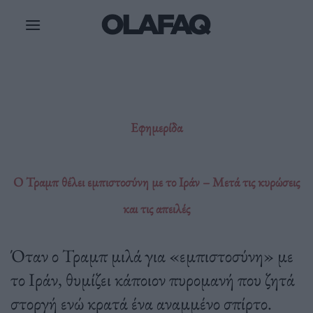
Μετάβαση
στο
περιεχόμενο
Εφημερίδα
Ο Τραμπ θέλει εμπιστοσύνη με το Ιράν – Μετά τις κυρώσεις
και τις απειλές
Όταν ο Τραμπ μιλά για «εμπιστοσύνη» με
το Ιράν, θυμίζει κάποιον πυρομανή που ζητά
στοργή ενώ κρατά ένα αναμμένο σπίρτο.