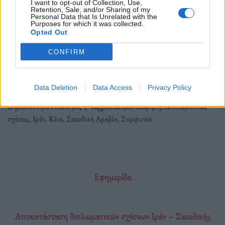
I want to opt-out of Collection, Use,
διεθνούς συστήματος και θέτει σε αμφισβήτηση την
Retention, Sale, and/or Sharing of my
Personal Data that Is Unrelated with the
αμερικανική πρωτοκαθεδρία.
Purposes for which it was collected.
Opted Out
CONFIRM
Διαβάστε περισσότερα
→
Data Deletion
Data Access
Privacy Policy
Δημοσιεύθηκε σε
Κόσμος
|
Tagged
Διαμεσολάβηση
,
Διπλωματικές
σχέσεις
,
Ιράν
,
Κίνα
,
Σαουδική Αραβία
,
Συμφωνία
Εφημερίδα
Αποκατάσταση διπλωματικών σχέσεων Ιράν – Σαουδικής