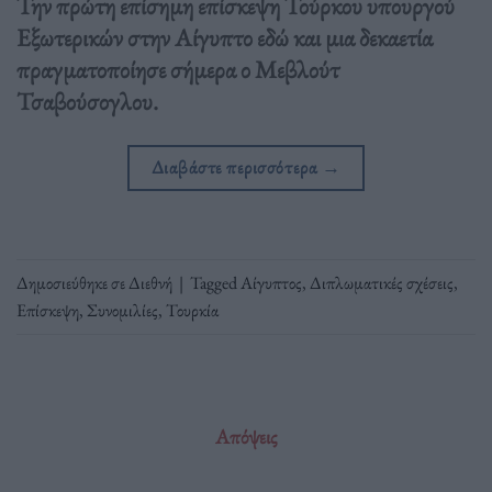
Την πρώτη επίσημη επίσκεψη Τούρκου υπουργού
Εξωτερικών στην Αίγυπτο εδώ και μια δεκαετία
πραγματοποίησε σήμερα ο Μεβλούτ
Τσαβούσογλου.
Διαβάστε περισσότερα
→
Δημοσιεύθηκε σε
Διεθνή
|
Tagged
Αίγυπτος
,
Διπλωματικές σχέσεις
,
Επίσκεψη
,
Συνομιλίες
,
Τουρκία
Απόψεις