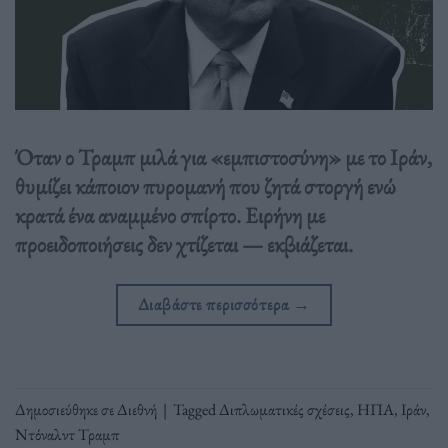
Όταν ο Τραμπ μιλά για «εμπιστοσύνη» με το Ιράν,
θυμίζει κάποιον πυρομανή που ζητά στοργή ενώ
κρατά ένα αναμμένο σπίρτο. Ειρήνη με
προειδοποιήσεις δεν χτίζεται — εκβιάζεται.
Διαβάστε περισσότερα
→
Δημοσιεύθηκε σε
Διεθνή
|
Tagged
Διπλωματικές σχέσεις
,
ΗΠΑ
,
Ιράν
,
Ντόναλντ Τραμπ