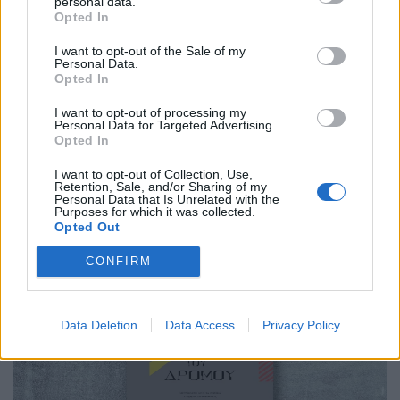
personal data.
Βιβλίο
Opted In
BookTok trends & ανάγνωση μόνο των
I want to opt-out of the Sale of my
διαλόγων: Η viral συζήτηση που εξόργισε
Personal Data.
Opted In
τους βιβλιοφάγους
I want to opt-out of processing my
26.05.26
Personal Data for Targeted Advertising.
Opted In
Ένα viral post στο X άναψε φωτιές όταν αποκαλύφθηκε ότι
I want to opt-out of Collection, Use,
κάποιοι που «τελειώνουν» δεκάδες βιβλία τον χρόνο λένε πως
Retention, Sale, and/or Sharing of my
Personal Data that Is Unrelated with the
διαβάζουν μόνο ό,τι βρίσκεται μέσα σε εισαγωγικά,
Purposes for which it was collected.
Opted Out
παραλείποντας περιγραφές και ολόκλη
CONFIRM
Data Deletion
Data Access
Privacy Policy