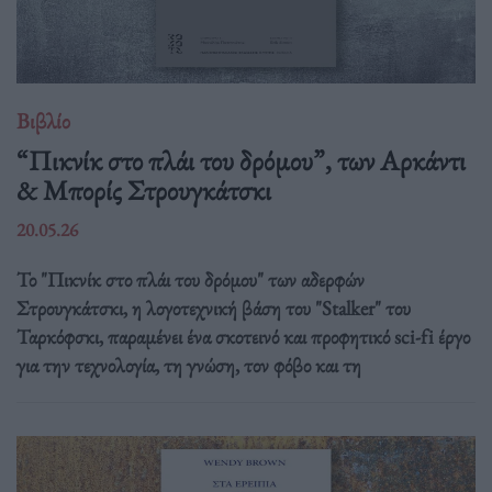
Βιβλίο
“Πικνίκ στο πλάι του δρόμου”, των Αρκάντι
& Μπορίς Στρουγκάτσκι
20.05.26
Το "Πικνίκ στο πλάι του δρόμου" των αδερφών
Στρουγκάτσκι, η λογοτεχνική βάση του "Stalker" του
Ταρκόφσκι, παραμένει ένα σκοτεινό και προφητικό sci-fi έργο
για την τεχνολογία, τη γνώση, τον φόβο και τη