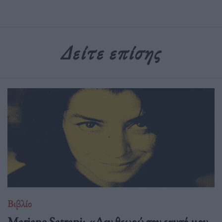
Δείτε επίσης
Βιβλίο
Marjane Satrapi: «Δεν θεωρώ τον εαυτό μου