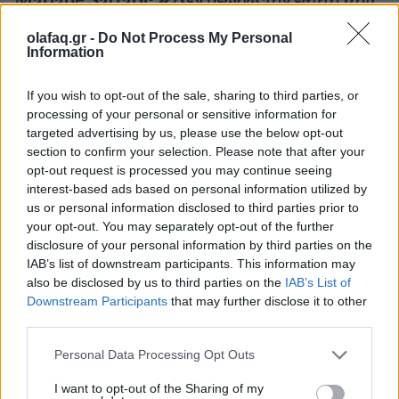
επαναστάτρια. Λέω απλώς αυτό που
olafaq.gr -
Do Not Process My Personal
σκέφτομαι»
Information
04.06.26
If you wish to opt-out of the sale, sharing to third parties, or
processing of your personal or sensitive information for
Η Ιρανή συγγραφέας του διάσημου κόμικς “Persepolis”
targeted advertising by us, please use the below opt-out
πέθανε σε ηλικία 56 ετών.
section to confirm your selection. Please note that after your
opt-out request is processed you may continue seeing
interest-based ads based on personal information utilized by
us or personal information disclosed to third parties prior to
your opt-out. You may separately opt-out of the further
disclosure of your personal information by third parties on the
IAB’s list of downstream participants. This information may
also be disclosed by us to third parties on the
IAB’s List of
Downstream Participants
that may further disclose it to other
third parties.
Personal Data Processing Opt Outs
I want to opt-out of the Sharing of my