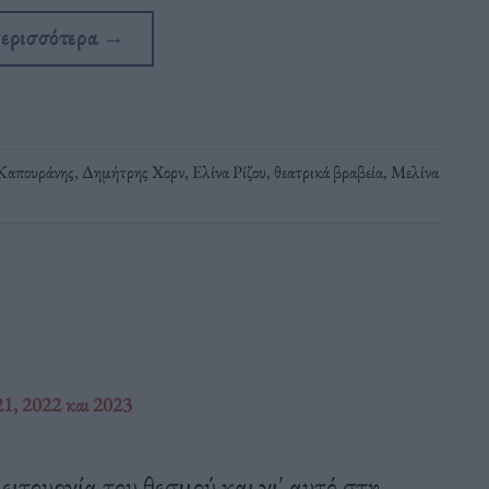
περισσότερα
→
Καπουράνης
,
Δημήτρης Χορν
,
Ελίνα Ρίζου
,
θεατρικά βραβεία
,
Μελίνα
1, 2022 και 2023
ειτουργία του θεσμού και γι' αυτό στη