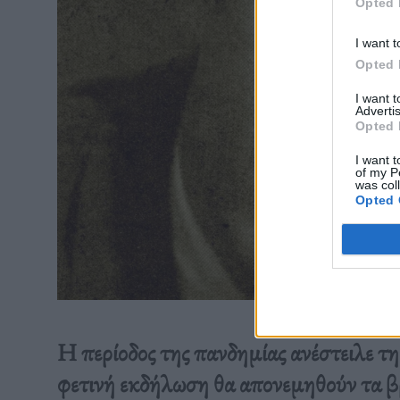
Opted 
I want t
Opted 
I want 
Advertis
Opted 
I want t
of my P
was col
Opted 
Η περίοδος της πανδημίας ανέστειλε τη 
φετινή εκδήλωση θα απονεμηθούν τα β