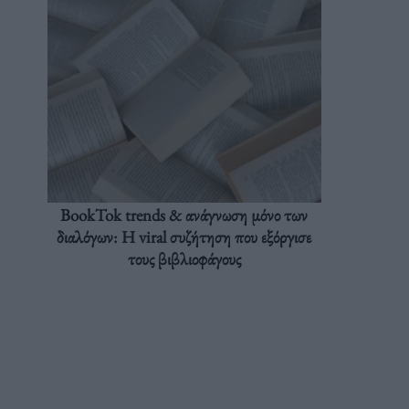
BookTok trends & ανάγνωση μόνο των
διαλόγων: Η viral συζήτηση που εξόργισε
τους βιβλιοφάγους