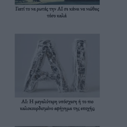
Γιατί το να ρωτάς την AI σε κάνει να νιώθεις
τόσο καλά
AI: Η μεγαλύτερη υπόσχεση ή το πιο
καλοκουρδισμένο αφήγημα της εποχής;