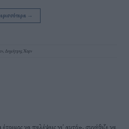
περισσότερα
→
ρν
,
Δημήτρης Χορν
ι έτοιμος να παλέψεις γι' αυτό», συνήθιζε να