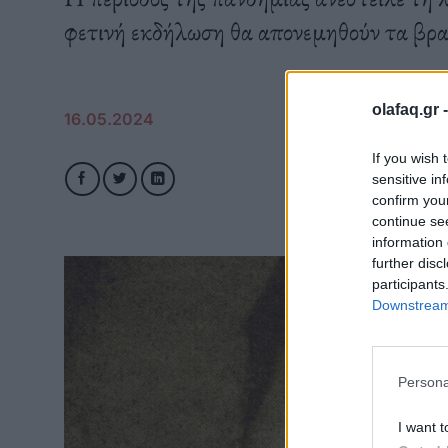
φετινή εκδήλωση θα απονεμηθούν τα βρα
olafaq.gr 
16.05.2024
If you wish 
sensitive in
confirm you
continue se
information 
further disc
participants
Downstream 
Persona
I want t