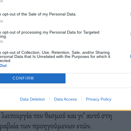
In
o opt-out of the Sale of my Personal Data.
In
to opt-out of processing my Personal Data for Targeted
ing.
In
o opt-out of Collection, Use, Retention, Sale, and/or Sharing
ersonal Data that Is Unrelated with the Purposes for which it
lected.
Out
CONFIRM
Data Deletion
Data Access
Privacy Policy
λειτουργία του θεσμού και γι’ αυτό στη
ραβεία των προηγούμενων ετών.