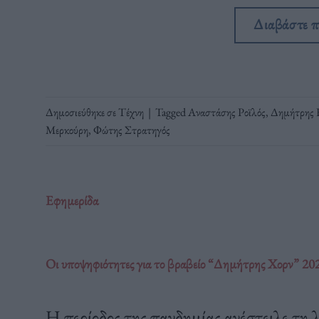
Διαβάστε 
Δημοσιεύθηκε σε
Τέχνη
|
Tagged
Αναστάσης Ροϊλός
,
Δημήτρης 
Μερκούρη
,
Φώτης Στρατηγός
Εφημερίδα
Οι υποψηφιότητες για το βραβείο “Δημήτρης Χορν” 202
Η περίοδος της πανδημίας ανέστειλε τη λ