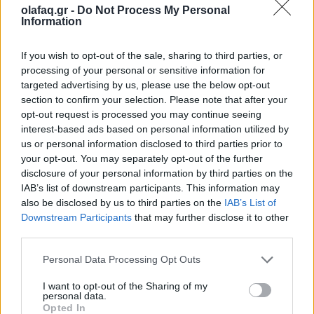
olafaq.gr -
Do Not Process My Personal
στους στόχους σου
Information
27.07.26
If you wish to opt-out of the sale, sharing to third parties, or
processing of your personal or sensitive information for
Από τη δημιουργία σταθερής ρουτίνας μέχρι τη μείωση των
targeted advertising by us, please use the below opt-out
περισπασμών, η αυτοπειθαρχία είναι το κλειδί για τη συνέπεια,
section to confirm your selection. Please note that after your
την προσωπική ανάπτυξη και την επίτευξη κάθε σημαντικού
opt-out request is processed you may continue seeing
στόχου.
interest-based ads based on personal information utilized by
us or personal information disclosed to third parties prior to
your opt-out. You may separately opt-out of the further
disclosure of your personal information by third parties on the
IAB’s list of downstream participants. This information may
also be disclosed by us to third parties on the
IAB’s List of
Downstream Participants
that may further disclose it to other
third parties.
Personal Data Processing Opt Outs
I want to opt-out of the Sharing of my
personal data.
Opted In