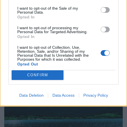
I want to opt-out of the Sale of my
Τρόπος Ζωής
Personal Data.
Opted In
Η πιο σπάνια ανθρώπινη τέχνη σήμερα είναι
να ακούς
I want to opt-out of processing my
Personal Data for Targeted Advertising.
Opted In
27.07.26
I want to opt-out of Collection, Use,
Η αποξένωση της σύγχρονης ζωής δεν γεννιέται μόνο από τη
Retention, Sale, and/or Sharing of my
Personal Data that Is Unrelated with the
μοναξιά, αλλά και από την απουσία ανθρώπων που μπορούν
Purposes for which it was collected.
πραγματικά να ακούσουν χωρίς να κρίνουν.
Opted Out
CONFIRM
Data Deletion
Data Access
Privacy Policy