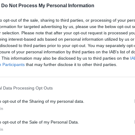
-
Do Not Process My Personal Information
to opt-out of the sale, sharing to third parties, or processing of your per
formation for targeted advertising by us, please use the below opt-out s
r selection. Please note that after your opt-out request is processed y
eing interest-based ads based on personal information utilized by us or
disclosed to third parties prior to your opt-out. You may separately opt-
losure of your personal information by third parties on the IAB’s list of
. This information may also be disclosed by us to third parties on the
IA
Participants
that may further disclose it to other third parties.
σταρ, που ήταν πηγή έμπνευσης για τους
ξέχαστες ερμηνείες.
l Data Processing Opt Outs
o opt-out of the Sharing of my personal data.
περισσότερα
→
In
o opt-out of the Sale of my Personal Data.
In