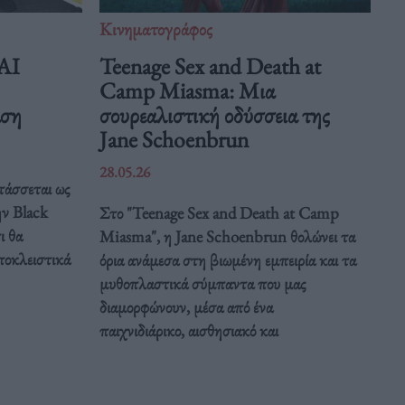
Κινηματογράφος
 AI
Teenage Sex and Death at
Camp Miasma: Μια
άση
σουρεαλιστική οδύσσεια της
Jane Schoenbrun
28.05.26
τάσσεται ως
ην Black
Στο "Teenage Sex and Death at Camp
ι θα
Miasma", η Jane Schoenbrun θολώνει τα
ποκλειστικά
όρια ανάμεσα στη βιωμένη εμπειρία και τα
μυθοπλαστικά σύμπαντα που μας
διαμορφώνουν, μέσα από ένα
παιχνιδιάρικο, αισθησιακό και