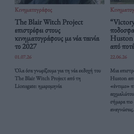
Κινηματογράφος
Κινηματο
The Blair Witch Project
“Victory
επιστρέφει στους
ποδοσφαι
κινηματογράφους με νέα ταινία
Huston μ
το 2027
από ποτέ
01.07.26
22.06.26
Όλα όσα γνωρίζουμε για τη νέα εκδοχή του
Μια επιστρ
The Blair Witch Project από τη
Huston απο
Lionsgate: ημερομηνία
«έντιμο» π
αιχμαλώτου
σήμερα πιο 
αναγνώσεις.