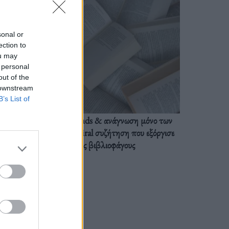
sonal or
ection to
ou may
 personal
out of the
 downstream
B’s List of
BookTok trends & ανάγνωση μόνο των
διαλόγων: Η viral συζήτηση που εξόργισε
τους βιβλιοφάγους