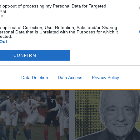
to opt-out of processing my Personal Data for Targeted
μη»
,
Audrey Hepburn
,
Unicef
,
Αντρέα Ντότι
,
Γκρέκορι Πεκ
,
Γουίλιαμ
ing.
In
,
Όντρεϊ Χέπμπορν
,
Όσκαρ Α Γυναικείου ρόλο
o opt-out of Collection, Use, Retention, Sale, and/or Sharing
ersonal Data that Is Unrelated with the Purposes for which it
lected.
Out
Δείτε επίσης
CONFIRM
Data Deletion
Data Access
Privacy Policy