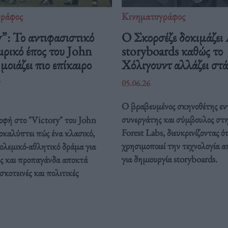
γράφος
Κινηματογράφος
”: Το αντιφασιστικό
Ο Σκορσέζε δοκιμάζει
ρικό έπος του John
storyboards καθώς το
οιάζει πιο επίκαιρο
Χόλιγουντ αλλάζει στ
05.06.26
Ο βραβευμένος σκηνοθέτης εν
συνεργάτης και σύμβουλος στ
οφή στο "Victory" του John
Forest Labs, διευκρινίζοντας ότ
καλύπτει πώς ένα κλασικό,
χρησιμοποιεί την τεχνολογία α
ολεμικό-αθλητικό δράμα για
για δημιουργία storyboards.
ς και προπαγάνδα αποκτά
σκοτεινές και πολιτικές