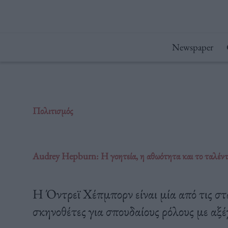
Μετάβαση
στο
περιεχόμενο
Newspaper
Πολιτισμός
Audrey Hepburn: H γοητεία, η αθωότητα και το ταλέντ
Η Όντρεϊ Χέπμπορν είναι μία από τις στ
σκηνοθέτες για σπουδαίους ρόλους με αξέ