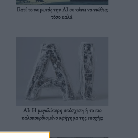
Γιατί το να ρωτάς την AI σε κάνει να νιώθεις
τόσο καλά
AI: Η μεγαλύτερη υπόσχεση ή το πιο
καλοκουρδισμένο αφήγημα της εποχής;