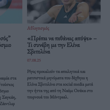
Αθλητισμός
υσός”
«Πρέπει να πεθάνεις απόψε» –
όσμιο
Τι συνέβη με την Ελίνα
Σβιτολίνα
07.08.25
Ρίγος προκαλούν τα απειλητικά και
ρατσιστικά μηνύματα που δέχθηκε η
αιμία στα
Ελίνα Σβιτολίνα στα social media μετά
Ντούσκος
την ήττα της από τη Ναόμι Οσάκα στο
όσμιο
τουρνουά του Μόντρεαλ.
 Σαγκάη,
 Ζάιντλερ