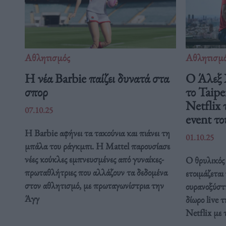
Αθλητισμός
Αθλητισμ
Η νέα Barbie παίζει δυνατά στα
Ο Άλεξ 
σπορ
το Taipe
Netflix 
07.10.25
event το
Η Barbie αφήνει τα τακούνια και πιάνει τη
01.10.25
μπάλα του ράγκμπι. Η Mattel παρουσίασε
νέες κούκλες εμπνευσμένες από γυναίκες-
Ο θρυλικός 
πρωταθλήτριες που αλλάζουν τα δεδομένα
ετοιμάζεται
στον αθλητισμό, με πρωταγωνίστρια την
ουρανοξύστ
Άγγ
δίωρο live 
Netflix με 