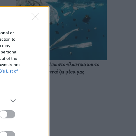
sonal or
ection to
ou may
 personal
out of the
Ζούμε ήδη μέσα στο πλαστικό και το
 downstream
πλαστικό ζει μέσα μας
B’s List of