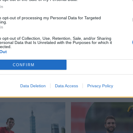
In
to opt-out of processing my Personal Data for Targeted
ing.
In
ργυρό Μετάλλιο
,
δεύτερη θέση
,
ευρωπαϊοκό πρωτάθλημα κλειστού
o opt-out of Collection, Use, Retention, Sale, and/or Sharing
ersonal Data that Is Unrelated with the Purposes for which it
lected.
Out
CONFIRM
Δείτε επίσης
Data Deletion
Data Access
Privacy Policy