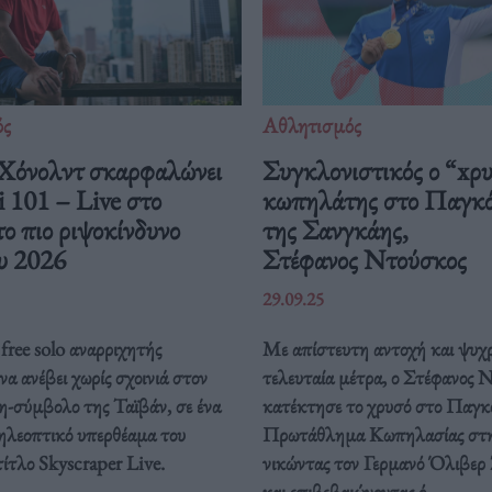
ός
Αθλητισμός
Χόνολντ σκαρφαλώνει
Συγκλονιστικός ο “xρ
i 101 – Live στο
κωπηλάτης στο Παγκ
το πιο ριψοκίνδυνο
της Σανγκάης,
υ 2026
Στέφανος Ντούσκος
29.09.25
free solo αναρριχητής
Με απίστευτη αντοχή και ψυχρ
 να ανέβει χωρίς σχοινιά στον
τελευταία μέτρα, ο Στέφανος 
η-σύμβολο της Ταϊβάν, σε ένα
κατέκτησε το χρυσό στο Παγκ
τηλεοπτικό υπερθέαμα του
Πρωτάθλημα Κωπηλασίας στη
τίτλο Skyscraper Live.
νικώντας τον Γερμανό Όλιβερ
και επιβεβαιώνοντας ό