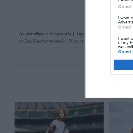
Opted 
I want 
Advertis
Opted 
Δημοσιεύθηκε σε
Αθλητισμός
|
Tagged
Αθλητής
,
άλμα
,
άλτηε
,
Α
I want t
στίβου
,
Κωνσταντινούπολη
,
Νίκος Ανδρικόπουλος
,
τριπλούν
of my P
was col
Opted 