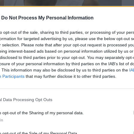
-
Do Not Process My Personal Information
to opt-out of the sale, sharing to third parties, or processing of your per
formation for targeted advertising by us, please use the below opt-out s
r selection. Please note that after your opt-out request is processed y
eing interest-based ads based on personal information utilized by us or
disclosed to third parties prior to your opt-out. You may separately opt-
losure of your personal information by third parties on the IAB’s list of
. This information may also be disclosed by us to third parties on the
IA
Participants
that may further disclose it to other third parties.
6,58μ. στο τριπλούν κατέκτησε τη
l Data Processing Opt Outs
o opt-out of the Sharing of my personal data.
In
περισσότερα
→
o opt-out of the Sale of my Personal Data.