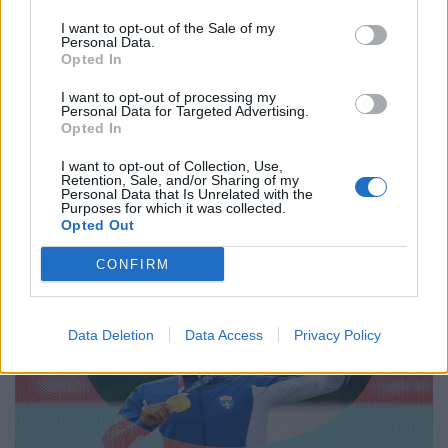
– Live στο Netflix το πιο ριψοκίνδυνο event
I want to opt-out of the Sale of my
του 2026
Personal Data.
Opted In
01.10.25
I want to opt-out of processing my
Personal Data for Targeted Advertising.
Ο θρυλικός free solo αναρριχητής ετοιμάζεται να ανέβει χωρίς
Opted In
σχοινιά στον ουρανοξύστη-σύμβολο της Ταϊβάν, σε ένα δίωρο
I want to opt-out of Collection, Use,
live τηλεοπτικό υπερθέαμα του Netflix με τίτλο Skyscraper
Retention, Sale, and/or Sharing of my
Personal Data that Is Unrelated with the
Live.
Purposes for which it was collected.
Opted Out
CONFIRM
Data Deletion
Data Access
Privacy Policy