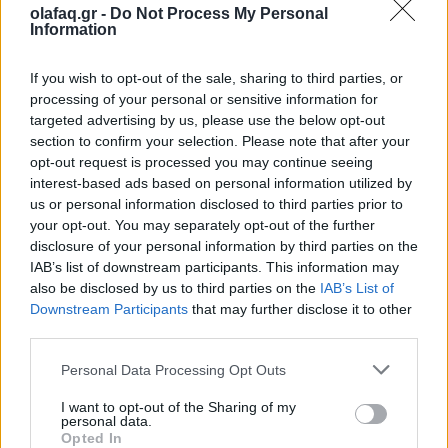
olafaq.gr -
Do Not Process My Personal
Η Barbie αφήνει τα τακούνια και πιάνει τη μπάλα του
Information
ράγκμπι. Η Mattel παρουσίασε νέες κούκλες εμπνευσμένες
από γυναίκες-πρωταθλήτριες που αλλάζουν τα δεδομένα στον
If you wish to opt-out of the sale, sharing to third parties, or
αθλητισμό, με πρωταγωνίστρια την Άγγ
processing of your personal or sensitive information for
targeted advertising by us, please use the below opt-out
section to confirm your selection. Please note that after your
opt-out request is processed you may continue seeing
interest-based ads based on personal information utilized by
us or personal information disclosed to third parties prior to
your opt-out. You may separately opt-out of the further
disclosure of your personal information by third parties on the
IAB’s list of downstream participants. This information may
also be disclosed by us to third parties on the
IAB’s List of
Downstream Participants
that may further disclose it to other
third parties.
Personal Data Processing Opt Outs
Αθλητισμός
I want to opt-out of the Sharing of my
personal data.
Ο Άλεξ Χόνολντ σκαρφαλώνει το Taipei 101
Opted In