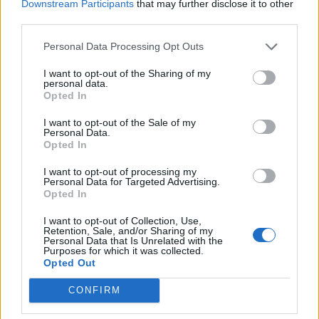
Downstream Participants
that may further disclose it to other
third parties.
Personal Data Processing Opt Outs
I want to opt-out of the Sharing of my
personal data.
Opted In
I want to opt-out of the Sale of my
Αθλητισμός
Personal Data.
Opted In
Η νέα Barbie παίζει δυνατά στα σπορ
I want to opt-out of processing my
Personal Data for Targeted Advertising.
07.10.25
Opted In
Η Barbie αφήνει τα τακούνια και πιάνει τη μπάλα του
I want to opt-out of Collection, Use,
Retention, Sale, and/or Sharing of my
ράγκμπι. Η Mattel παρουσίασε νέες κούκλες εμπνευσμένες
Personal Data that Is Unrelated with the
από γυναίκες-πρωταθλήτριες που αλλάζουν τα δεδομένα στον
Purposes for which it was collected.
Opted Out
αθλητισμό, με πρωταγωνίστρια την Άγγ
CONFIRM