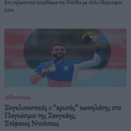
live τηλεοπτικό υπερθέαμα του Netflix με τίτλο Skyscraper
Live.
Αθλητισμός
Συγκλονιστικός ο “xρυσός” κωπηλάτης στο
Παγκόσμιο της Σανγκάης,
Στέφανος Ντούσκος