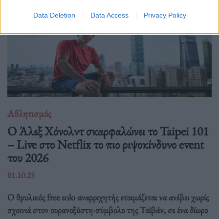
Data Deletion
Data Access
Privacy Policy
Αθλητισμός
Ο Άλεξ Χόνολντ σκαρφαλώνει το Taipei 101
– Live στο Netflix το πιο ριψοκίνδυνο event
του 2026
01.10.25
Ο θρυλικός free solo αναρριχητής ετοιμάζεται να ανέβει χωρίς
σχοινιά στον ουρανοξύστη-σύμβολο της Ταϊβάν, σε ένα δίωρο