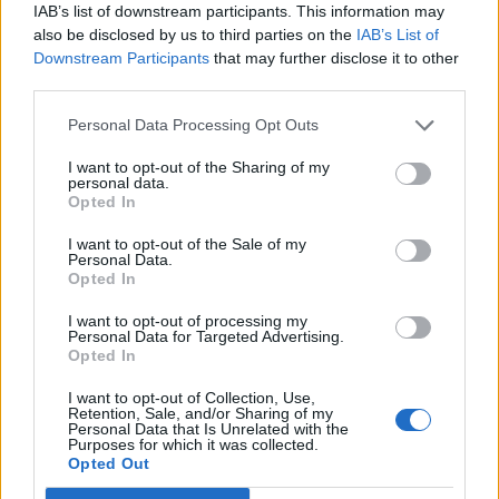
IAB’s list of downstream participants. This information may
also be disclosed by us to third parties on the
IAB’s List of
Downstream Participants
that may further disclose it to other
third parties.
Personal Data Processing Opt Outs
Φωτ.: Γιώργος Ευσταθίου / Eurokinissi
I want to opt-out of the Sharing of my
personal data.
Opted In
Η 5η Ιουνίoυ έχει οριστεί ως Παγκόσμια Ημέρα
Περιβάλλοντος – και απ’ τη σημερινή, παγκόσμια
I want to opt-out of the Sale of my
Personal Data.
γιορτή, δεν θα μπορούσαν να λείπουν τα 150
Opted In
κοσμοπολίτικα δελφίνια του Αμβρακικού Κόλπου.
I want to opt-out of processing my
Personal Data for Targeted Advertising.
Opted In
Διαβάστε περισσότερα
→
I want to opt-out of Collection, Use,
Retention, Sale, and/or Sharing of my
Personal Data that Is Unrelated with the
Purposes for which it was collected.
Opted Out
Δημοσιεύθηκε σε
Περιβάλλον
|
Tagged
Αμβρακικός Κόλπος
,