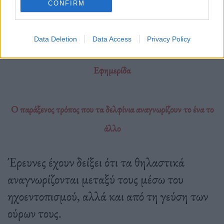
CONFIRM
Δελφίνια
,
Παγκοσμια Ημερα Περιβάλλοντος
,
Πρέβεζα
Data Deletion
Data Access
Privacy Policy
Εφημερίδα
Ο παράξενος τρόπος που τα δελφίνια αναγνωρίζουν το ένα το
άλλο
Έρευνες έχουν δείξει ότι τα θηλαστικά
αναγνωρίζονται μεταξύ τους μέσω του
ηχοεντοπισμού, αλλά και από τη γεύση των
ούρων τους.