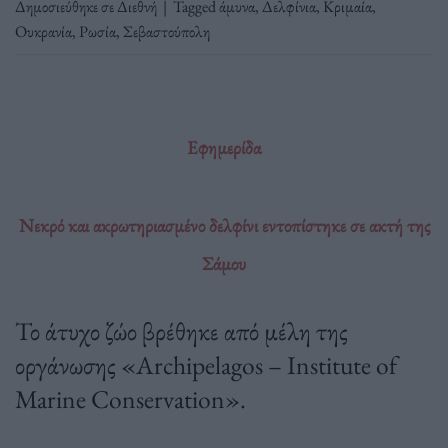
Δημοσιεύθηκε σε
Διεθνή
|
Tagged
άμυνα
,
Δελφίνια
,
Κριμαία
,
Ουκρανία
,
Ρωσία
,
Σεβαστούπολη
Εφημερίδα
Νεκρό και ακρωτηριασμένο δελφίνι εντοπίστηκε σε ακτή της
Σάμου
Το άτυχο ζώο βρέθηκε από μέλη της
οργάνωσης «Archipelagos – Institute of
Marine Conservation».