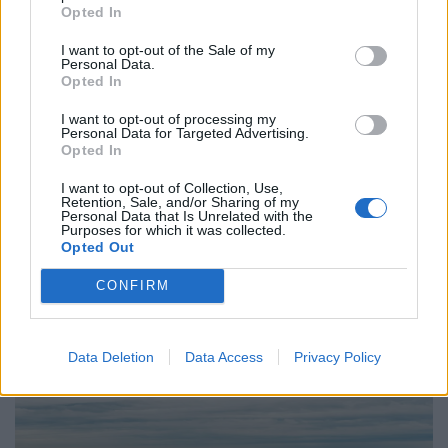
Opted In
I want to opt-out of the Sale of my
Personal Data.
Opted In
Περιβάλλον
I want to opt-out of processing my
Αναπνέεις; Κακό για τα κόκαλά σου
Personal Data for Targeted Advertising.
Opted In
21.03.26
I want to opt-out of Collection, Use,
Retention, Sale, and/or Sharing of my
Personal Data that Is Unrelated with the
Νέα έρευνα λέει ότι το CO2 δεν καταστρέφει μόνο τον
Purposes for which it was collected.
πλανήτη, τρώει αργά και τα κόκαλά μας. Ωραία, τουλάχιστον
Opted Out
θα φύγουμε πιο ανάλαφροι.
CONFIRM
Data Deletion
Data Access
Privacy Policy