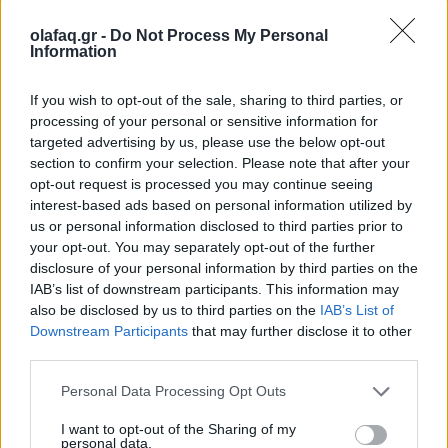
olafaq.gr -
Do Not Process My Personal
Information
Περιβάλλον
Η Ανταρκτική καταρρέει
If you wish to opt-out of the sale, sharing to third parties, or
processing of your personal or sensitive information for
25.05.26
targeted advertising by us, please use the below opt-out
section to confirm your selection. Please note that after your
Ο παγετώνας Thwaites στην Ανταρκτική, γνωστός και ως
opt-out request is processed you may continue seeing
“Doomsday Glacier”, φαίνεται πως βρίσκεται πλέον ένα
interest-based ads based on personal information utilized by
βήμα πριν από τη διάλυση, με τους επιστήμονες να
us or personal information disclosed to third parties prior to
your opt-out. You may separately opt-out of the further
προειδοποιούν για αλυσιδωτές επιπτώσεις στην
disclosure of your personal information by third parties on the
IAB’s list of downstream participants. This information may
also be disclosed by us to third parties on the
IAB’s List of
Downstream Participants
that may further disclose it to other
third parties.
Personal Data Processing Opt Outs
I want to opt-out of the Sharing of my
personal data.